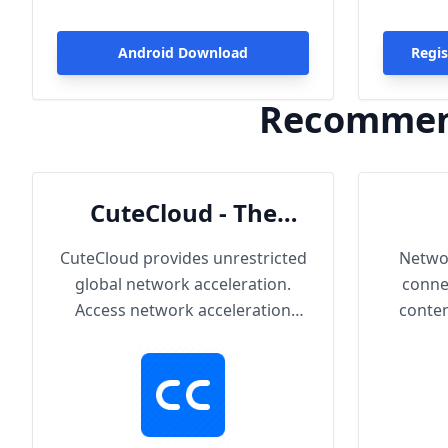
Android Download
Regis
Recommend
CuteCloud - The
Cutest Cloud
CuteCloud provides unrestricted
Networ
global network acceleration.
conne
Access network acceleration
conten
services connected with
hundreds of content providers
worldwide. With up to 2000Mbps
single-line access capacity and
1000+ high-speed servers