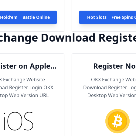
 Hold'em | Battle Online
Hot Slots | Free Spins 
change Download Registe
ister on Apple
Register N
App Store
X Exchange Website
OKX Exchange Webs
ad Register Login OKX
Download Register Lo
top Web Version URL
Desktop Web Versio