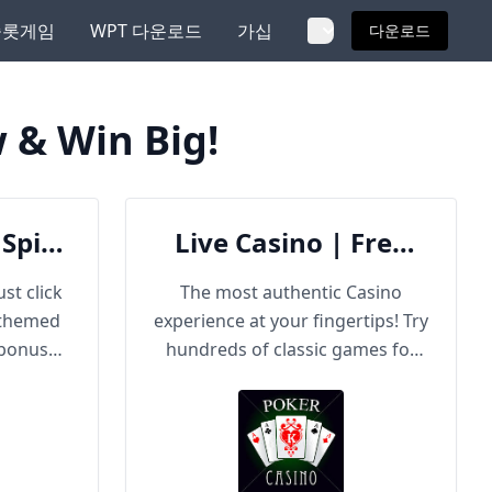
슬롯게임
WPT 다운로드
가십
다운로드
 & Win Big!
 Spins
Live Casino | Free
Trial Play
st click
The most authentic Casino
 themed
experience at your fingertips! Try
 bonus
hundreds of classic games for
 fun!
free, feel the thrill, win real
rewards!