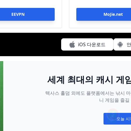
EEVPN
MoJie.net
iOS 다운로드
안
세계 최대의 캐시 게
이션 풀에
텍사스 홀덤 외에도 플랫폼에서는 낚시 마스
니 게임을 즐길
오늘 
Notificatio