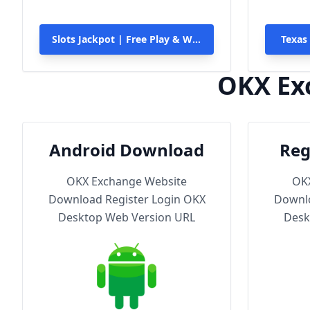
Slots Jackpot | Free Play & Win
Texas
Big
OKX Ex
Android Download
Reg
OKX Exchange Website
OK
Download Register Login OKX
Downlo
Desktop Web Version URL
Desk