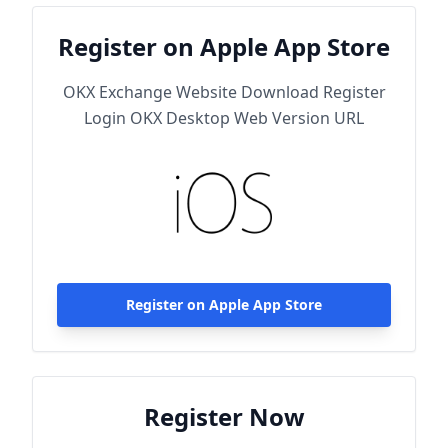
Register on Apple App Store
OKX Exchange Website Download Register
Login OKX Desktop Web Version URL
Register on Apple App Store
Register Now