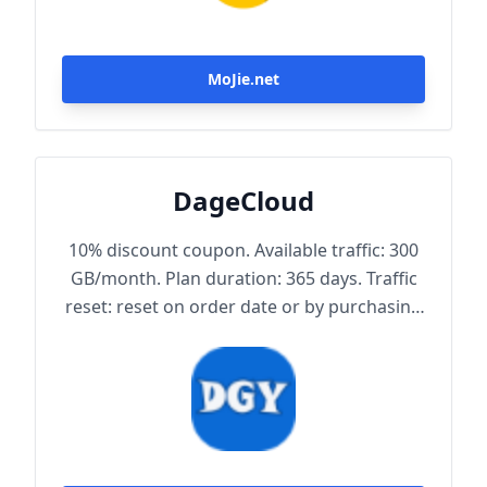
MoJie.net
DageCloud
10% discount coupon. Available traffic: 300
GB/month. Plan duration: 365 days. Traffic
reset: reset on order date or by purchasing
traffic package. Maximum achievable
bandwidth: 1000 Mbps. Node protocol:
Trojan.