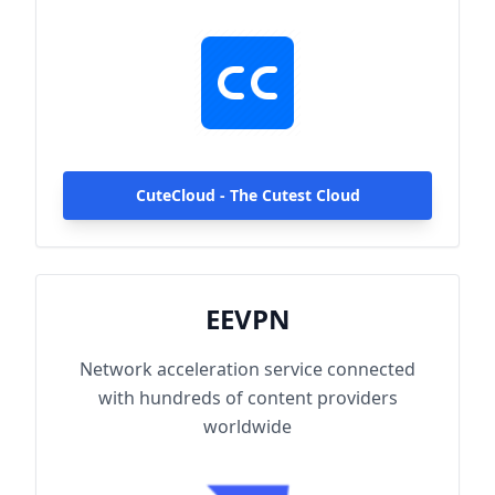
hundreds of content providers worldwide.
With up to 2000Mbps single-line access
capacity and 1000+ high-speed servers
globally, enjoy fast and stable connections
anytime, anywhere.
CuteCloud - The Cutest Cloud
EEVPN
Network acceleration service connected
with hundreds of content providers
worldwide