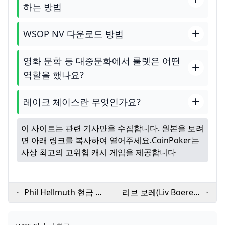
하는 방법
WSOP NV 다운로드 방법
영화 문학 등 대중문화에서 룰렛은 어떤
역할을 했나요?
레이크 체이스란 무엇인가요?
이 사이트는 관련 기사만을 수집합니다. 원본을 보려
면 아래 링크를 복사하여 열어주세요.
CoinPoker는
사상 최고의 고위험 캐시 게임을 제공합니다
Phil Hellmuth 현금 게
리브 보레(Liv Boeree)
임 수익 300만 달러 주
와 이고르 쿠르가노프
장 싫어하는 사람들에
(Igor Kurganov)가 버