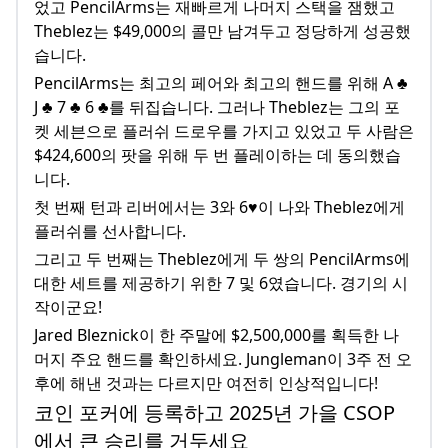
었고 PencilArms는 재빠르게 나머지 스택을 잼했고
Theblez는 $49,000의 콜만 남겨두고 정당하게 성공했
습니다.
PencilArms는 최고의 페어와 최고의 핸드를 위해 A ♣
J ♣ 7 ♣ 6 ♣를 뒤집습니다. 그러나 Theblez는 그의 포
켓 세븐으로 플러쉬 드로우를 가지고 있었고 두 사람은
$424,600의 팟을 위해 두 번 플레이하는 데 동의했습
니다.
첫 번째 턴과 리버에서는 3︎와 6♥이 나와 Theblez에게
플러쉬를 선사합니다.
그리고 두 번째는 Theblez에게 두 쌍의 PencilArms에
대한 세트를 제공하기 위한 7︎ 및 6︎였습니다. 경기의 시
작이군요!
Jared Bleznick이 한 주말에 $2,500,000를 획득한 나
머지 주요 핸드를 확인하세요. Jungleman이 3주 전 오
후에 해낸 것과는 다르지만 여전히 인상적입니다!
코인 포커에 등록하고 2025년 가을 CSOP
에서 큰 승리를 거두세요