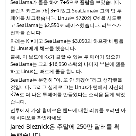
SeaLlama가 콜을 하여 7♣6︎으로 플랍을 보았습니다.
플랍의 카드는 7︎6│3♥이었고 SeaLlama는 그의 탑 투
페어를 체크했습니다. Linus는 $720의 C벳을 시도했
고 SeaLlama는 $2,550로 레이즈했습니다. 리누스가
전화를 겁니다.
차례는 K ♥이고 SeaLlama는 $3,050의 하프팟 베팅을
한 Linus에게 체크를 했습니다.
글쎄, 이 보드에 Kx가 콜할 수 있는 투 페어가 있으면
SeaLlama는 그의 $16,950 스택의 나머지 부분에 잼을
하고 Linus는 빠르게 콜을 합니다.
SeaLlama는 분명히 “아, 또 안 되겠어"라고 생각했을
것입니다. 그리고 실제로 그는 Linus가 턴에서 자신의
Ḱ7♣로 더 나은 투페어를 만들었다는 소식을 듣게 되었
습니다.
전투에서 가장 흥미로운 핸드에 대한 리뷰를 보려면 아
래 비디오를 확인하세요.
Jared Bleznick은 주말에 250만 달러를 획
득했습니다.