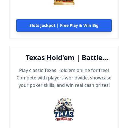
Slots Jackpot | Free Play & Win Big
Texas Hold'em | Battle
Online
Play classic Texas Hold'em online for free!
Compete with players worldwide, showcase
your poker skills, and win real cash prizes!