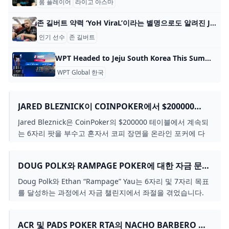
룸 플레이어
라이고 아스마
존 길버트 약력 ‘YoH ViraL’이라는 별명으로도 알려진 Johan Guilbert는 라이브 토너먼트 수익이 400만 달러가 넘는 프랑스 포커 플레이어이자 동영상 블
인기 선수
존 길버트
WPT Headed to Jeju South Korea This Summer; Alpha8 for One Drop Event Added PokerNews WPT Korea will visit Jeju Shinhwa World from July 17-21 with a schedule that includes a ₩3,400,000 Main Event, and a ₩17,000,000 Alpha8 for One Drop event. Chad HollowayPR & Media ManagerCopy linkShare on TwitterShare on FacebookMay 09, 20233 min read While the World Poker Tour (WPT) has been busy in
WPT Global 한국
JARED BLEZNICK이 COINPOKER에서 $200000
PLO 테이블을 깨뜨렸습니다.
Jared Bleznick은 CoinPoker의 $200000 테이블에서 계속되
는 6자리 팟을 부수고 혼자서 코피 장면을 온라인 포커에 다
시 가져오고 있습니다.
DOUG POLK와 RAMPAGE POKER에 대한 자금 문제
의 어려움
Doug Polk와 Ethan “Rampage” Yau는 6자리 및 7자리 목표
를 달성하는 과정에서 자금 챌린지에서 좌절을 겪었습니다.
ACR 및 PADS POKER RTA의 NACHO BARBERO 결