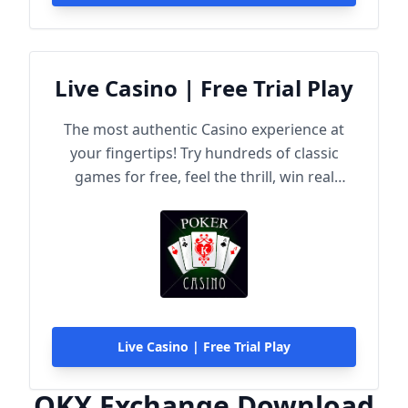
Live Casino | Free Trial Play
The most authentic Casino experience at
your fingertips! Try hundreds of classic
games for free, feel the thrill, win real
rewards!
Live Casino | Free Trial Play
OKX Exchange Download