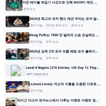
미친 테이블 뒤집기 사건으로 인해 WSOPC 메인 이벤트가 중단되었습니다. WSOP 서킷 체로키 메인 이벤트는 한 남자가 여러 포커 테이블을 뒤집어 칩과 카드를 날려 바닥에 태클한 후 중단되었습니다. 토너먼트 디렉터의 가장 큰 악몽! pic.twitter.com/CEMG8scQVv — 매트 새비지
포커 뉴스
2024년 최고의 포커 핸드 매년 우리는 포커 달력에서 특별한 핸드 모음으로 넘쳐납니다. 각각은 그 자체의 이유로 특별합니다. 모든 사람은 이것에 대해 각자의 의견을 가지고 있지만, 아래의 우리
포커 가십
라이브 포커 뉴스
포커 뉴스
Doug Polk는 1500 만 달러의 소송 손실에도 불구하고 변호사와 Jnandez를 위협합니다. Doug Polk와 그의 파트너를 위해 행동하는 변호사들은 Polk의 Upswing Poker 승무원이 이미 15 만 달러 이상의 소송을 잃었음에도 불구하고 PLO 코치 Fernando“Jna
포커 가십
포커 뉴스
2024년 상위 3개 포커 프롭 베팅 포커 플레이어 프롭 베팅은 상대적으로 건전한 베팅부터 상상할 수 있는 가장 미친 베팅까지 우리가 매년 보장할 수 있는 것입니다. 올해에는 팬과 동료 선수 모두의 관심을 사
포커 가십
포커 뉴스
Level 9 Begins (274 Entries; 145 Day 1C Players Remain) Special Events WPT Korea Season 2023 1C 1500/1000-1500 World Poker Tour Jul 19, 2023
WPT Global 한국
LLinusLLove는 자신의 이름을 도용한 이유로 Upswing Poker를 고소해야 합니까? Doug Polk와 그의 인기 포커 코칭 사이트 Upswing Poker가 문제에 봉착했을 수도 있습니다. Two Plus Two Forum의 유명한 뉴스, 조회수 및 가십 주제에 대한 스레드가 발생
포커 가십
라이고 아스마 포커뉴스에서 다루는 이벤트 이벤트 장소 상 2020 킹스 오브 탈린1,100 메인 이벤트 63위 €2,280 2018 OlyBet Kings of Tallinn1,100 메인 이벤트 30일 €2,110 2017 World Series of Pok