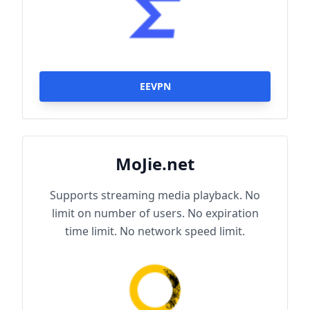
EEVPN
MoJie.net
Supports streaming media playback. No
limit on number of users. No expiration
time limit. No network speed limit.