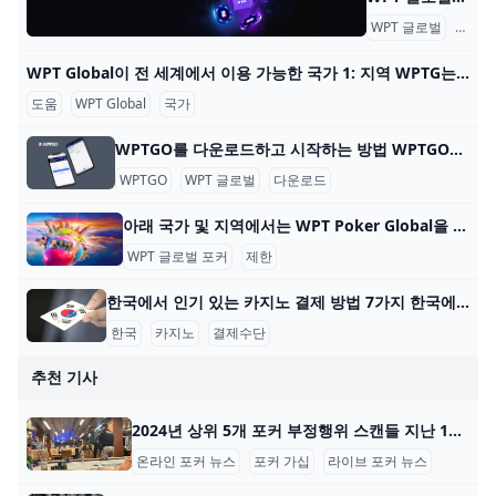
WPT 글로벌
자주 
WPT Global이 전 세계에서 이용 가능한 국가 1: 지역 WPTG는 다음 지역을 지원합니다: 대한민국 🇰🇷 일본 🇯🇵 베트남 🇻🇳 멕시코 🇲🇽 말레이시아 🇲🇾 인도네시아 🇮🇩 WPTG는 이러한 지역에 오프라인 부서
도움
WPT Global
국가
WPTGO를 다운로드하고 시작하는 방법 WPTGO를 다운로드하고 온라인 포커를 시작하는 방법 World Poker Tour와 관련된 온라인 포커 플랫폼인 WPTGO를 시작하는 것은 간단하고 빠릅니다. 다음의 간단한
WPTGO
WPT 글로벌
다운로드
아래 국가 및 지역에서는 WPT Poker Global을 다운로드하고 플레이할 수 없습니다. WPT Global Poker는 100개 이상의 국가에서 플레이어가 접속할 수 있지만 현지 규정에 따른 특정 제한 사항이 있습니다. 아래 국가 및 지역에서 WPT Poker Global을 다운
WPT 글로벌 포커
제한
한국에서 인기 있는 카지노 결제 방법 7가지 한국에서 인기 있는 카지노 결제 방법 7가지 한국에서는 카지노 결제 방법의 선택이 다양합니다. 특히 암호화폐의 등장으로 점점 더 많은 플레이어가 온라인 도박에 비트코
한국
카지노
결제수단
추천 기사
2024년 상위 5개 포커 부정행위 스캔들 지난 12개월 동안 우리 모두가 겪었던 좋은 일과 나쁜 일을 되돌아보는 시기입니다! – 그리고 오늘의 초점은 포커의 나쁜 놈들과 우리를 속이려는 그들의 시도에 있습니다
온라인 포커 뉴스
포커 가십
라이브 포커 뉴스