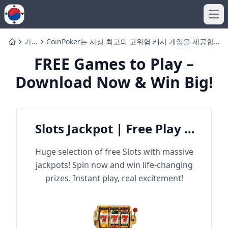
Ope
가
CoinPoker는 사상 최고의 고위험 캐시 게임을 제공합
Home
십
니다
FREE Games to Play –
Download Now & Win Big!
Slots Jackpot | Free Play &
Win Big
Huge selection of free Slots with massive
jackpots! Spin now and win life-changing
prizes. Instant play, real excitement!