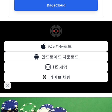
DageCloud
iOS 다운로드
안드로이드 다운로드
H5 게임
라이브 채팅
Close banner