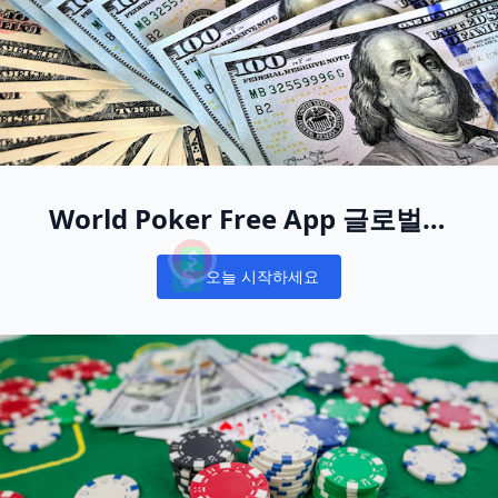
World Poker Free App 글로벌을
당신의 새로운 온라인 포커 홈으로
오늘 시작하세요
만드세요
Notifications