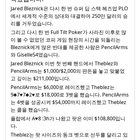
Jared Bleznick은 다시 한 번 슈퍼 딥 스택 헤즈업 PLO
에서 세계적 수준의 상대와 대결하여 250만 달러의 승
리를 거두었습니다.
그리고 다시 한 번 Full Tilt Poker가 사라진 이후로 많
이 볼 수 없었던 코피 게임 현장의 시간을 되돌리는
Bleznick에게 많은 반대를 제공한 사람은 PencilArms
와 Giselle54였습니다.
Jared Bleznick 이번 첫 번째 핸드에서 Theblez와
PencilArms는 $1,000/$2,000의 판돈을 놓고 맞붙었
고 깊이는 $211,000입니다.
PencilArms는 $6,000로 레이즈했고 Theblez는
9♣7♥7♣2♥로 $18,000로 3벳을 했습니다. PencilArms
는 4벳을 성공시켜 $54,000까지 레이즈했고 Theblez
는 콜을 했습니다.
플랍에서 A♥8︎ :3h가 나왔고 팟은 이미 $108,800입니
다.
Theblez는 팟 사이즈의 동크 벳으로 선두를 달리고 있