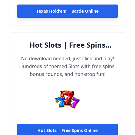
Texas Hold'em | Battle Online
Hot Slots | Free Spins
Online
No download needed, just click and play!
Hundreds of themed Slots with free spins,
bonus rounds, and non-stop fun!
Hot Slots | Free Spins Online