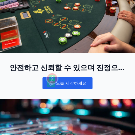
안전하고 신뢰할 수 있으며 진정으로
재미있는 경험
오늘 시작하세요
Notifications