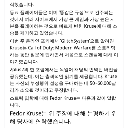
식했습니다.
동료 플레이어들은 이미 ‘똥같은 규정’으로 간주되는
것에서 여러 사이트에서 가장 큰 게임과 가장 높은 지
분을 플레이하는 것으로 빠르게 변한 Kruse에 대해 소
송을 제기하고 있었습니다.
이번 주 온라인 포커에서 ‘GlitchSystem’으로 알려진
Kruse는 Call of Duty: Modern Warfare를 스트리밍
하는 동안 질문에 답하면서 처음으로 스캔들에 대해 이
야기했습니다.
2plus2의 한 포럼에서는 독일어 채팅의 번역된 버전을
공유했는데, 이는 충격적인 읽기를 제공합니다. Kruse
는 자신의 부정행위 설정을 구매하는 데 50~60,000달
러가 소요될 것이라고 주장합니다.
스트림 입학에 대해 Fedor Kruse는 다음과 같이 말합
니다.
Fedor Kruse는 위 주장에 대해 논평하기 위
해 당사에 연락했습니다.