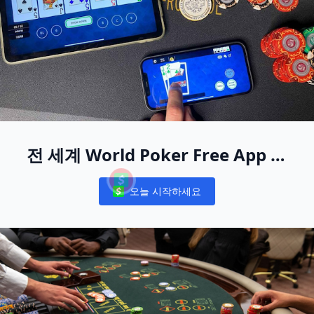
전 세계 World Poker Free App 라
이브 이벤트에 참가할 기회를 잡으세
오늘 시작하세요
요
Notifications