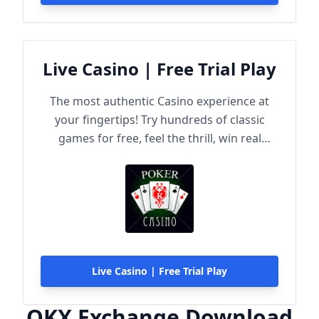
Live Casino | Free Trial Play
The most authentic Casino experience at
your fingertips! Try hundreds of classic
games for free, feel the thrill, win real
rewards!
Live Casino | Free Trial Play
OKX Exchange Download