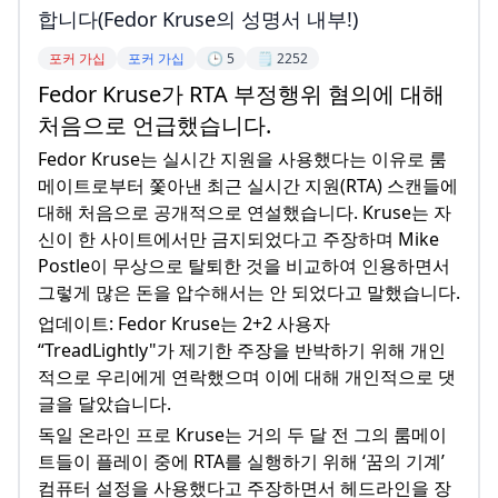
합니다(Fedor Kruse의 성명서 내부!)
포커 가십
포커 가십
🕒 5
🗒️ 2252
Fedor Kruse가 RTA 부정행위 혐의에 대해
처음으로 언급했습니다.
Fedor Kruse는 실시간 지원을 사용했다는 이유로 룸
메이트로부터 쫓아낸 최근 실시간 지원(RTA) 스캔들에
대해 처음으로 공개적으로 연설했습니다. Kruse는 자
신이 한 사이트에서만 금지되었다고 주장하며 Mike
Postle이 무상으로 탈퇴한 것을 비교하여 인용하면서
그렇게 많은 돈을 압수해서는 안 되었다고 말했습니다.
업데이트: Fedor Kruse는 2+2 사용자
“TreadLightly"가 제기한 주장을 반박하기 위해 개인
적으로 우리에게 연락했으며 이에 대해 개인적으로 댓
글을 달았습니다.
독일 온라인 프로 Kruse는 거의 두 달 전 그의 룸메이
트들이 플레이 중에 RTA를 실행하기 위해 ‘꿈의 기계’
컴퓨터 설정을 사용했다고 주장하면서 헤드라인을 장