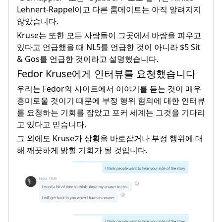
Lehnert-Rappel이고 다른 룸메이트는 아직 알려지지
않았습니다.
Kruse는 또한 모든 사람들이 그곳에서 바람을 피우고
있다고 언급했을 때 NL5를 언급한 것이 아니라 $5 Sit
& Gos를 언급한 것이라고 설명했습니다.
Fedor Kruse에게 인터뷰를 요청했습니다
우리는 Fedor의 사이트에서 이야기를 듣는 것이 매우
흥미로울 것이기 때문에 부정 행위 혐의에 대한 인터뷰
를 요청하는 기회를 잡았고 포커 세계는 그것을 기다리
고 있다고 믿습니다.
그 외에도 Kruse가 상황을 바로잡거나 부정 행위에 대
해 깨끗하게 밝힐 기회가 될 것입니다.