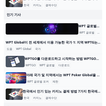
한국
카지노
결제수단
인기 기사
WPT 글로벌 - 자주 묻는 질문: 온라인 포커 WPT 글로벌 - 자주 묻는 질문: 온라인 포커 내 계정 어떻게 게임을 시작하나요? WPT 글로벌에서 게임을 하려면, 기기에 앱을 다운로드하고 설치하세요. 이 단계를 완료한 후
WPT 글로벌
자주 
WPT Global이 전 세계에서 이용 가능한 국가 1: 지역 WPTG는 다음 지역을 지원합니다: 대한민국 🇰🇷 일본 🇯🇵 베트남 🇻🇳 멕시코 🇲🇽 말레이시아 🇲🇾 인도네시아 🇮🇩 WPTG는 이러한 지역에 오프라인 부서
도움
WPT Global
국가
WPTGO를 다운로드하고 시작하는 방법 WPTGO를 다운로드하고 온라인 포커를 시작하는 방법 World Poker Tour와 관련된 온라인 포커 플랫폼인 WPTGO를 시작하는 것은 간단하고 빠릅니다. 다음의 간단한
WPTGO
WPT 글로벌
다운로드
아래 국가 및 지역에서는 WPT Poker Global을 다운로드하고 플레이할 수 없습니다. WPT Global Poker는 100개 이상의 국가에서 플레이어가 접속할 수 있지만 현지 규정에 따른 특정 제한 사항이 있습니다. 아래 국가 및 지역에서 WPT Poker Global을 다운
WPT 글로벌 포커
제한
한국에서 인기 있는 카지노 결제 방법 7가지 한국에서 인기 있는 카지노 결제 방법 7가지 한국에서는 카지노 결제 방법의 선택이 다양합니다. 특히 암호화폐의 등장으로 점점 더 많은 플레이어가 온라인 도박에 비트코
한국
카지노
결제수단