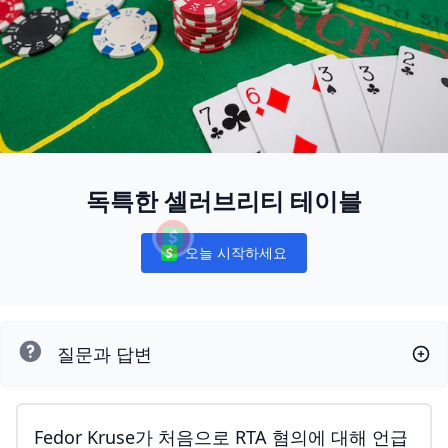
독특한 셀러브리티 테이블
오늘 시작하세요
Notifications
질문과 답변
Fedor Kruse가 처음으로 RTA 혐의에 대해 언급