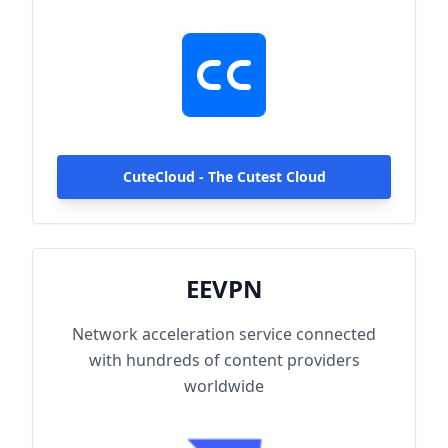
hundreds of content providers worldwide.
With up to 2000Mbps single-line access
capacity and 1000+ high-speed servers
globally, enjoy fast and stable connections
anytime, anywhere.
CuteCloud - The Cutest Cloud
EEVPN
Network acceleration service connected
with hundreds of content providers
worldwide