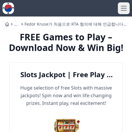
Ope
가
Fedor Kruse가 처음으로 RTA 혐의에 대해 언급합니다
Home
십
(Fedor Kruse의 성명서 내부!)
FREE Games to Play –
Download Now & Win Big!
Slots Jackpot | Free Play &
Win Big
Huge selection of free Slots with massive
jackpots! Spin now and win life-changing
prizes. Instant play, real excitement!