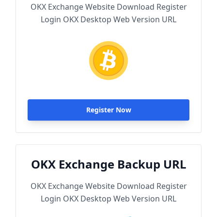
OKX Exchange Website Download Register
Login OKX Desktop Web Version URL
Register Now
OKX Exchange Backup URL
OKX Exchange Website Download Register
Login OKX Desktop Web Version URL