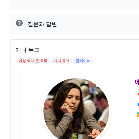
질문과 답변
애니 듀크
여성 역대 돈 목록
애니 듀크
플레이어