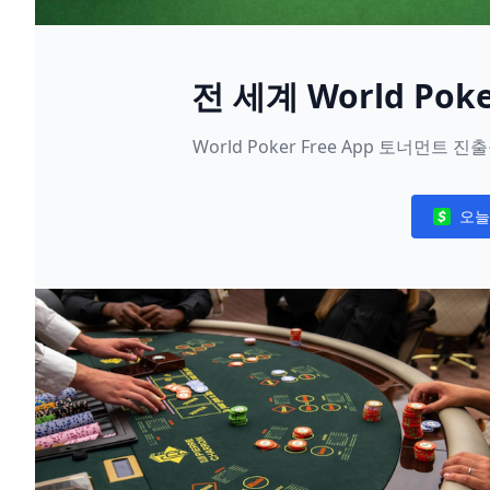
전 세계 World Pok
벤트에 참가할
World Poker Free App 토너먼
오늘
Notifica