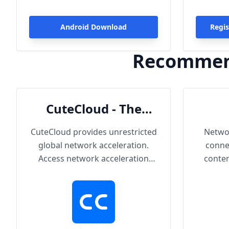
Android Download
Regis
Recommend
CuteCloud - The
Cutest Cloud
CuteCloud provides unrestricted
Networ
global network acceleration.
conne
Access network acceleration
conten
services connected with
hundreds of content providers
worldwide. With up to 2000Mbps
single-line access capacity and
1000+ high-speed servers