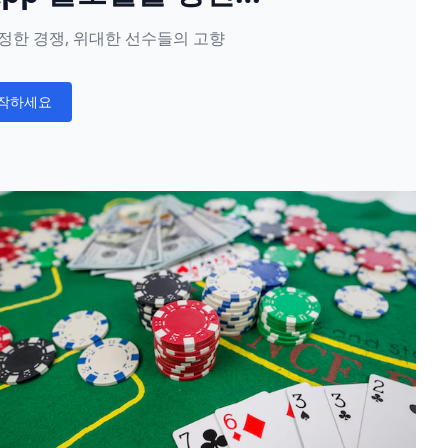
커 홈으로 만드세요
정한 경쟁, 위대한 선수들의 고향
시작하세요
ns