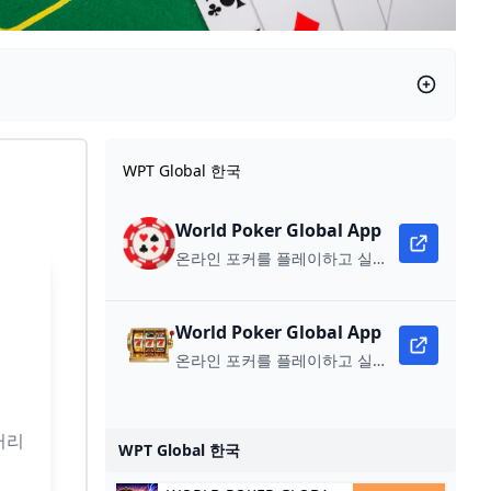
WPT Global 한국
World Poker Global App
온라인 포커를 플레이하고 실제 돈을 따세요.
World Poker Global App
온라인 포커를 플레이하고 실제 돈을 따세요.
갤러리
WPT Global 한국