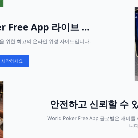
er Free App 라이브 이
 기회를 잡으세요
트 진출을 위한 최고의 온라인 위성 사이트입니다.
 시작하세요
tions
안전하고 신뢰할 수 
있는
World Poker Free App 글로벌은 
니다