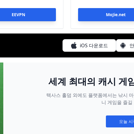
EEVPN
MoJie.net
iOS 다운로드
안
세계 최대의 캐시 게
이션 풀에
텍사스 홀덤 외에도 플랫폼에서는 낚시 마스
니 게임을 즐길
오늘 
Notificatio