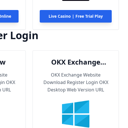
Online
Live Casino | Free Trial Play
r Login
ow
OKX Exchange
Backup URL
ite
OKX Exchange Website
gin OKX
Download Register Login OKX
n URL
Desktop Web Version URL