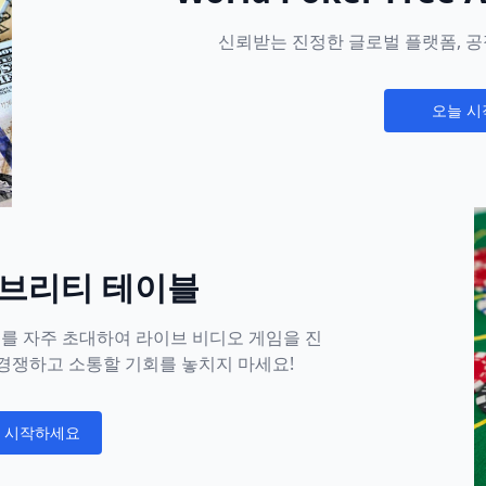
새로운 온라인 포
신뢰받는 진정한 글로벌 플랫폼, 공
오늘 
Notificatio
브리티 테이블
를 자주 초대하여 라이브 비디오 게임을 진
경쟁하고 소통할 기회를 놓치지 마세요!
 시작하세요
tions