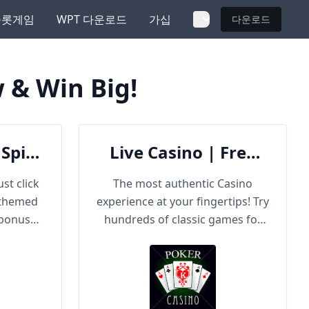
슬롯게임
WPT 다운로드
가십
다운로드
 & Win Big!
 Spins
Live Casino | Free
Trial Play
st click
The most authentic Casino
 themed
experience at your fingertips! Try
 bonus
hundreds of classic games for
 fun!
free, feel the thrill, win real
rewards!