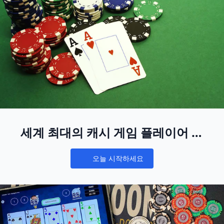
세계 최대의 캐시 게임 플레이어 레
크리에이션 풀에 참여하세요
오늘 시작하세요
Notifications