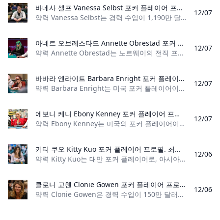
바네사 셀프 Vanessa Selbst 포커 플레이어 프로필. 최신 정보, 상금 및 갤러리를 확인하세요.
12/07
약력 Vanessa Selbst는 경력 수입이 1,190만 달러 이상인 미국의 전직 프로 포커 플레이어입니다. 그녀는 3개의 WSOP 팔찌(Barbara Enright 및 Nani Dolliso
아네트 오브레스타드 Annette Obrestad 포커 플레이어 프로필. 최신 정보, 상금 및 갤러리를 확인하세요.
12/07
약력 Annette Obrestad는 노르웨이의 전직 프로 포커 플레이어입니다. 2007년에 그녀는 불과 18세의 나이로 WSOPE(World Series of Poker Europe) 메인 이벤트에서 1,000,000 상금으로 우승했습
바바라 엔라이트 Barbara Enright 포커 플레이어 프로필. 최신 정보, 상금 및 갤러리를 확인하세요.
12/07
약력 Barbara Enright는 미국 포커 플레이어이자 WSOP 팔찌를 세 번이나 획득한 사람입니다. 2007년에 그녀는 포커 명예의 전당에 입성한 최초의 여성이 되었습니다.
에보니 케니 Ebony Kenney 포커 플레이어 프로필. 최신 정보, 상금 및 갤러리를 확인하세요.
12/07
약력 Ebony Kenney는 미국의 포커 플레이어이자 스트리머입니다. 이전 모델의 경력 수입은 230만 달러가 넘습니다. 2022년에 그녀는 사업가 Phil Nagy와 함
키티 쿠오 Kitty Kuo 포커 플레이어 프로필. 최신 정보, 상금 및 갤러리를 확인하세요.
12/06
약력 Kitty Kuo는 대만 포커 플레이어로, 아시아 최고의 여성 포커 플레이어 중 한 명입니다. 그녀는 2016년부터 Natural8 홍보대사로 활동하고 있으며 평생 340만 달러 이
클로니 고웬 Clonie Gowen 포커 플레이어 프로필. 최신 정보, 상금 및 갤러리를 확인하세요.
12/06
약력 Clonie Gowen은 경력 수입이 150만 달러가 넘는 미국의 프로 포커 플레이어였습니다. 2000년대 중반 단골 선수였던 그녀의 경력 중 가장 큰 상금은 2008년