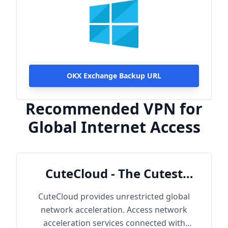
OKX Exchange Backup URL
Recommended VPN for
Global Internet Access
CuteCloud - The Cutest
Cloud
CuteCloud provides unrestricted global
network acceleration. Access network
acceleration services connected with