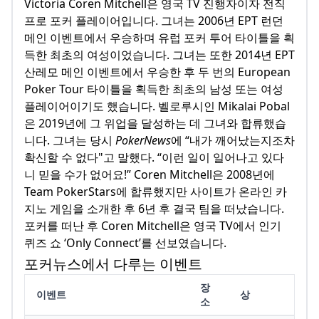
Victoria Coren Mitchell은 영국 TV 진행자이자 전직
프로 포커 플레이어입니다. 그녀는 2006년 EPT 런던
메인 이벤트에서 우승하며 유럽 포커 투어 타이틀을 획
득한 최초의 여성이었습니다. 그녀는 또한 2014년 EPT
산레모 메인 이벤트에서 우승한 후 두 번의 European
Poker Tour 타이틀을 획득한 최초의 남성 또는 여성
플레이어이기도 했습니다. 벨로루시인 Mikalai Pobal
은 2019년에 그 위업을 달성하는 데 그녀와 합류했습
니다. 그녀는 당시
PokerNews
에 “내가 깨어났는지조차
확신할 수 없다"고 말했다. “이런 일이 일어나고 있다
니 믿을 수가 없어요!” Coren Mitchell은 2008년에
Team PokerStars에 합류했지만 사이트가 온라인 카
지노 게임을 소개한 후 6년 후 결국 팀을 떠났습니다.
포커를 떠난 후 Coren Mitchell은 영국 TV에서 인기
퀴즈 쇼 ‘Only Connect’를 선보였습니다.
포커뉴스에서 다루는 이벤트
장
이벤트
상
소