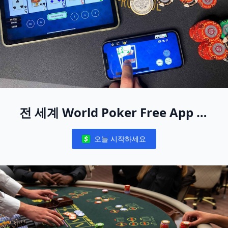
전 세계 World Poker Free App 라
이브 이벤트에 참가할 기회를 잡으세
오늘 시작하세요
요
Notifications