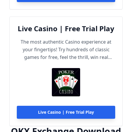
Live Casino | Free Trial Play
The most authentic Casino experience at
your fingertips! Try hundreds of classic
games for free, feel the thrill, win real
rewards!
Live Casino | Free Trial Play
OKX Exchange Download