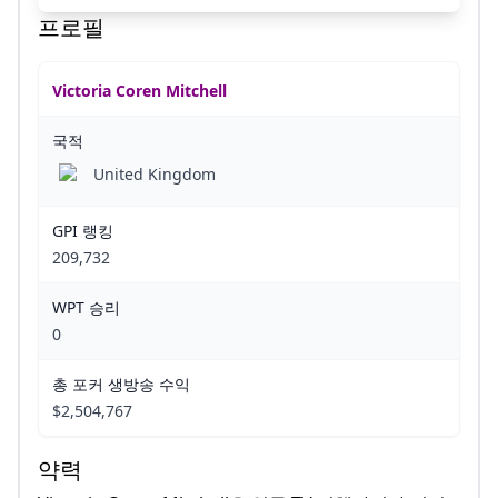
프로필
Victoria Coren Mitchell
국적
United Kingdom
GPI 랭킹
209,732
WPT 승리
0
총 포커 생방송 수익
$2,504,767
약력