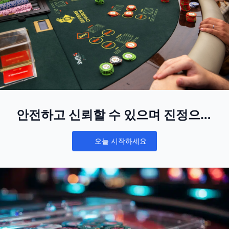
안전하고 신뢰할 수 있으며 진정으로
재미있는 경험
오늘 시작하세요
Notifications