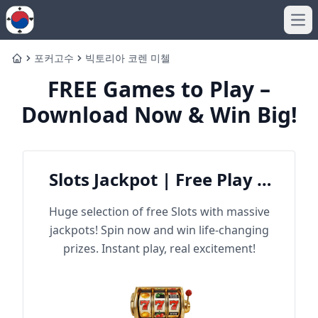
Ope
포커고수
빅토리아 코렌 미첼
Home
FREE Games to Play –
Download Now & Win Big!
Slots Jackpot | Free Play &
Win Big
Huge selection of free Slots with massive
jackpots! Spin now and win life-changing
prizes. Instant play, real excitement!