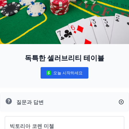
독특한 셀러브리티 테이블
오늘 시작하세요
Notifications
질문과 답변
빅토리아 코렌 미첼