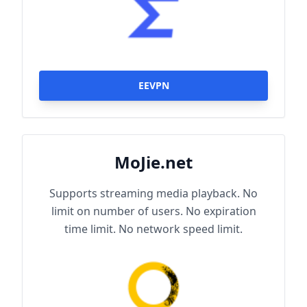
EEVPN
MoJie.net
Supports streaming media playback. No
limit on number of users. No expiration
time limit. No network speed limit.