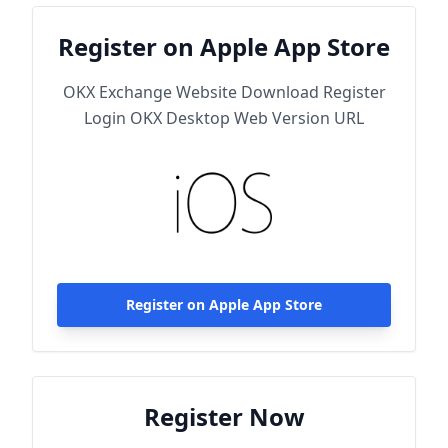
Register on Apple App Store
OKX Exchange Website Download Register
Login OKX Desktop Web Version URL
Register on Apple App Store
Register Now