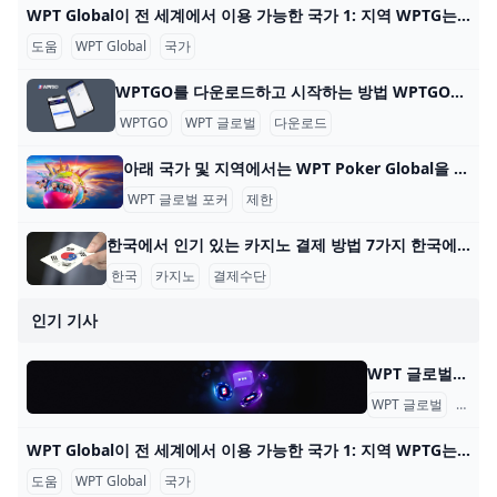
WPT Global이 전 세계에서 이용 가능한 국가 1: 지역 WPTG는 다음 지역을 지원합니다: 대한민국 🇰🇷 일본 🇯🇵 베트남 🇻🇳 멕시코 🇲🇽 말레이시아 🇲🇾 인도네시아 🇮🇩 WPTG는 이러한 지역에 오프라인 부서
도움
WPT Global
국가
WPTGO를 다운로드하고 시작하는 방법 WPTGO를 다운로드하고 온라인 포커를 시작하는 방법 World Poker Tour와 관련된 온라인 포커 플랫폼인 WPTGO를 시작하는 것은 간단하고 빠릅니다. 다음의 간단한
WPTGO
WPT 글로벌
다운로드
아래 국가 및 지역에서는 WPT Poker Global을 다운로드하고 플레이할 수 없습니다. WPT Global Poker는 100개 이상의 국가에서 플레이어가 접속할 수 있지만 현지 규정에 따른 특정 제한 사항이 있습니다. 아래 국가 및 지역에서 WPT Poker Global을 다운
WPT 글로벌 포커
제한
한국에서 인기 있는 카지노 결제 방법 7가지 한국에서 인기 있는 카지노 결제 방법 7가지 한국에서는 카지노 결제 방법의 선택이 다양합니다. 특히 암호화폐의 등장으로 점점 더 많은 플레이어가 온라인 도박에 비트코
한국
카지노
결제수단
인기 기사
WPT 글로벌 - 자주 묻는 질문: 온라인 포커 WPT 글로벌 - 자주 묻는 질문: 온라인 포커 내 계정 어떻게 게임을 시작하나요? WPT 글로벌에서 게임을 하려면, 기기에 앱을 다운로드하고 설치하세요. 이 단계를 완료한 후
WPT 글로벌
자주 
WPT Global이 전 세계에서 이용 가능한 국가 1: 지역 WPTG는 다음 지역을 지원합니다: 대한민국 🇰🇷 일본 🇯🇵 베트남 🇻🇳 멕시코 🇲🇽 말레이시아 🇲🇾 인도네시아 🇮🇩 WPTG는 이러한 지역에 오프라인 부서
도움
WPT Global
국가