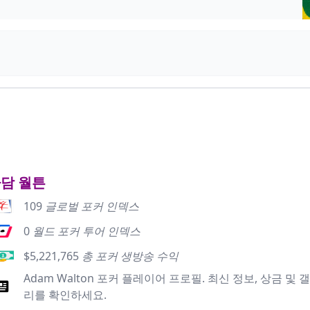
담 월튼
109
글로벌 포커 인덱스
0
월드 포커 투어 인덱스
$5,221,765
총 포커 생방송 수익
Adam Walton 포커 플레이어 프로필. 최신 정보, 상금 및 
리를 확인하세요.