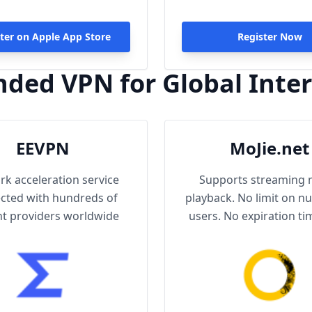
ter on Apple App Store
Register Now
ed VPN for Global Inter
EEVPN
MoJie.net
k acceleration service
Supports streaming 
cted with hundreds of
playback. No limit on n
t providers worldwide
users. No expiration tim
No network speed li