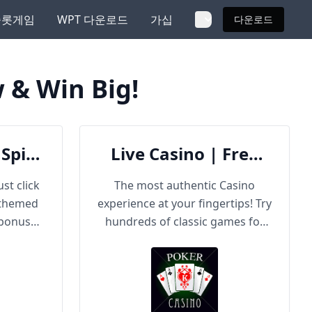
슬롯게임
WPT 다운로드
가십
다운로드
 & Win Big!
 Spins
Live Casino | Free
Trial Play
st click
The most authentic Casino
 themed
experience at your fingertips! Try
 bonus
hundreds of classic games for
 fun!
free, feel the thrill, win real
rewards!