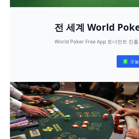
전 세계 World Pok
벤트에 참가할
World Poker Free App 토너먼
오늘
Notifica