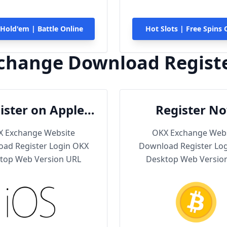
 Hold'em | Battle Online
Hot Slots | Free Spins 
change Download Registe
ister on Apple
Register N
App Store
X Exchange Website
OKX Exchange Webs
ad Register Login OKX
Download Register Lo
top Web Version URL
Desktop Web Versio