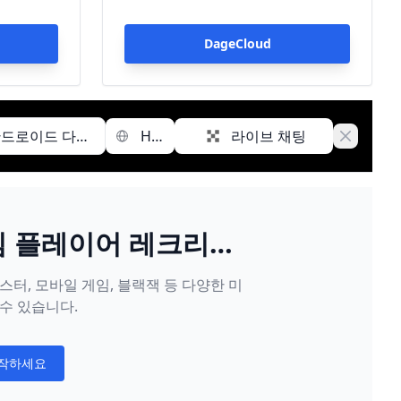
DageCloud
드로이드 다운
H5
라이브 채팅
Close ba
로드
게
임
임 플레이어 레크리에
 참여하세요
터, 모바일 게임, 블랙잭 등 다양한 미
 수 있습니다.
시작하세요
ns