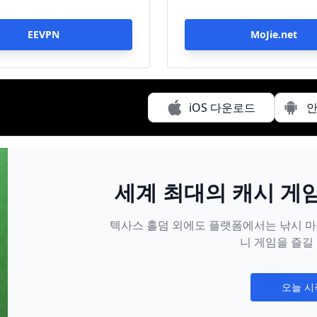
EEVPN
MoJie.net
iOS 다운로드
안
세계 최대의 캐시 게
이션 풀에
텍사스 홀덤 외에도 플랫폼에서는 낚시 마스
니 게임을 즐길
오늘 
Notificatio