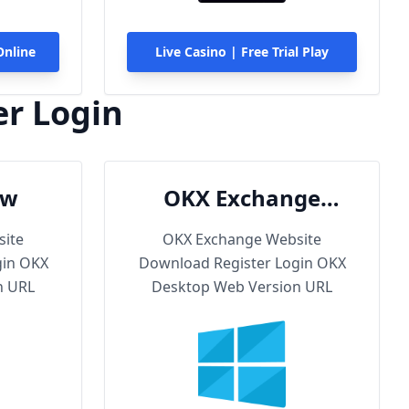
Online
Live Casino | Free Trial Play
r Login
ow
OKX Exchange
Backup URL
ite
OKX Exchange Website
gin OKX
Download Register Login OKX
n URL
Desktop Web Version URL