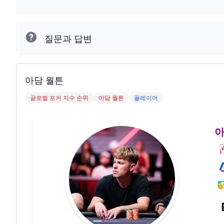
질문과 답변
아담 월튼
글로벌 포커 지수 순위
아담 월튼
플레이어
아