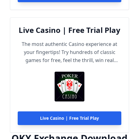
Live Casino | Free Trial Play
The most authentic Casino experience at
your fingertips! Try hundreds of classic
games for free, feel the thrill, win real
rewards!
Live Casino | Free Trial Play
OKX Exchange Download