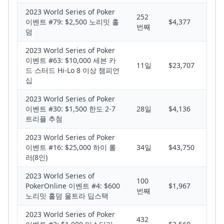
2023 World Series of Poker
252
이벤트 #79: $2,500 노리밋 홀
$4,377
번째
덤
2023 World Series of Poker
이벤트 #63: $10,000 세븐 카
11일
$23,707
드 스터드 Hi-Lo 8 이상 챔피언
십
2023 World Series of Poker
이벤트 #30: $1,500 한도 2-7
28일
$4,136
트리플 추첨
2023 World Series of Poker
이벤트 #16: $25,000 하이 롤
34일
$43,750
러(8인)
2023 World Series of
100
PokerOnline 이벤트 #4: $600
$1,967
번째
노리밋 홀덤 울트라 딥스택
2023 World Series of Poker
432