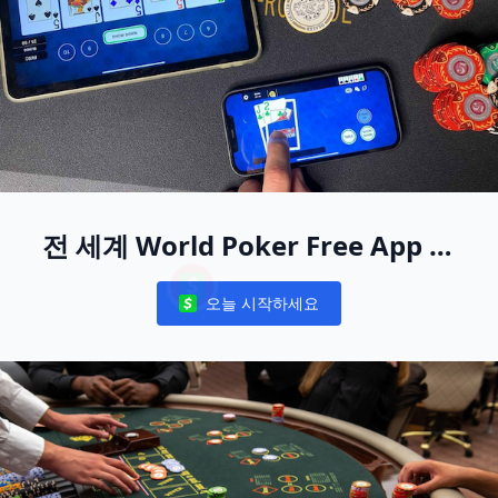
전 세계 World Poker Free App 라
이브 이벤트에 참가할 기회를 잡으세
오늘 시작하세요
요
Notifications