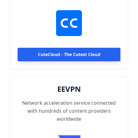
hundreds of content providers worldwide.
With up to 2000Mbps single-line access
capacity and 1000+ high-speed servers
globally, enjoy fast and stable connections
anytime, anywhere.
CuteCloud - The Cutest Cloud
EEVPN
Network acceleration service connected
with hundreds of content providers
worldwide