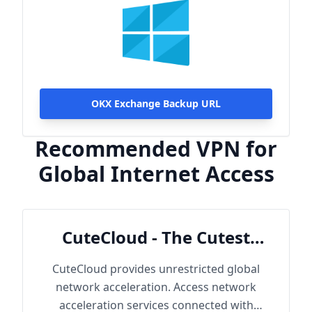
OKX Exchange Backup URL
Recommended VPN for
Global Internet Access
CuteCloud - The Cutest
Cloud
CuteCloud provides unrestricted global
network acceleration. Access network
acceleration services connected with