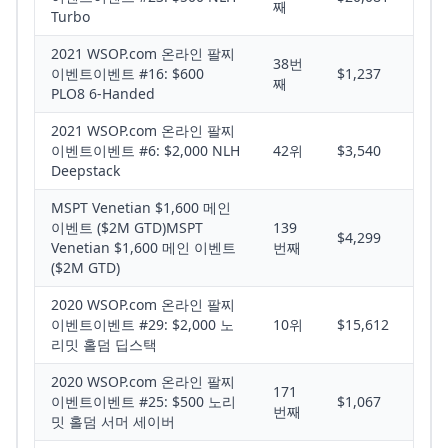
째
Turbo
2021 WSOP.com 온라인 팔찌
38번
이벤트이벤트 #16: $600
$1,237
째
PLO8 6-Handed
2021 WSOP.com 온라인 팔찌
이벤트이벤트 #6: $2,000 NLH
42위
$3,540
Deepstack
MSPT Venetian $1,600 메인
이벤트 ($2M GTD)MSPT
139
$4,299
Venetian $1,600 메인 이벤트
번째
($2M GTD)
2020 WSOP.com 온라인 팔찌
이벤트이벤트 #29: $2,000 노
10위
$15,612
리밋 홀덤 딥스택
2020 WSOP.com 온라인 팔찌
171
이벤트이벤트 #25: $500 노리
$1,067
번째
밋 홀덤 서머 세이버