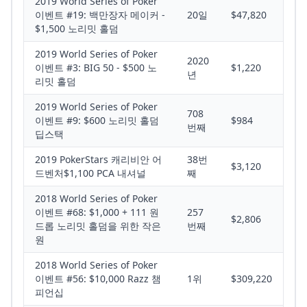
2019 World Series of Poker
이벤트 #19: 백만장자 메이커 -
20일
$47,820
$1,500 노리밋 홀덤
2019 World Series of Poker
2020
이벤트 #3: BIG 50 - $500 노
$1,220
년
리밋 홀덤
2019 World Series of Poker
708
이벤트 #9: $600 노리밋 홀덤
$984
번째
딥스택
2019 PokerStars 캐리비안 어
38번
$3,120
드벤처$1,100 PCA 내셔널
째
2018 World Series of Poker
이벤트 #68: $1,000 + 111 원
257
$2,806
드롭 노리밋 홀덤을 위한 작은
번째
원
2018 World Series of Poker
이벤트 #56: $10,000 Razz 챔
1위
$309,220
피언십