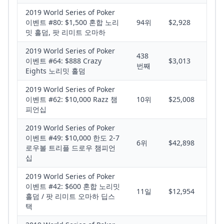
2019 World Series of Poker
이벤트 #80: $1,500 혼합 노리
94위
$2,928
밋 홀덤, 팟 리미트 오마하
2019 World Series of Poker
438
이벤트 #64: $888 Crazy
$3,013
번째
Eights 노리밋 홀덤
2019 World Series of Poker
이벤트 #62: $10,000 Razz 챔
10위
$25,008
피언십
2019 World Series of Poker
이벤트 #49: $10,000 한도 2-7
6위
$42,898
로우볼 트리플 드로우 챔피언
십
2019 World Series of Poker
이벤트 #42: $600 혼합 노리밋
11일
$12,954
홀덤 / 팟 리미트 오마하 딥스
택