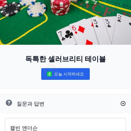
독특한 셀러브리티 테이블
오늘 시작하세요
Notifications
질문과 답변
캘빈 앤더슨