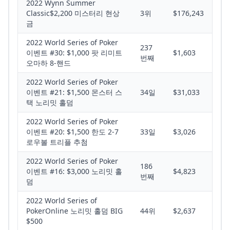
2022 Wynn Summer
Classic$2,200 미스터리 현상
3위
$176,243
금
2022 World Series of Poker
237
이벤트 #30: $1,000 팟 리미트
$1,603
번째
오마하 8-핸드
2022 World Series of Poker
이벤트 #21: $1,500 몬스터 스
34일
$31,033
택 노리밋 홀덤
2022 World Series of Poker
이벤트 #20: $1,500 한도 2-7
33일
$3,026
로우볼 트리플 추첨
2022 World Series of Poker
186
이벤트 #16: $3,000 노리밋 홀
$4,823
번째
덤
2022 World Series of
PokerOnline 노리밋 홀덤 BIG
44위
$2,637
$500