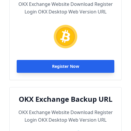
OKX Exchange Website Download Register
Login OKX Desktop Web Version URL
Register Now
OKX Exchange Backup URL
OKX Exchange Website Download Register
Login OKX Desktop Web Version URL