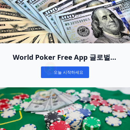
World Poker Free App 글로벌을
당신의 새로운 온라인 포커 홈으로
오늘 시작하세요
만드세요
Notifications