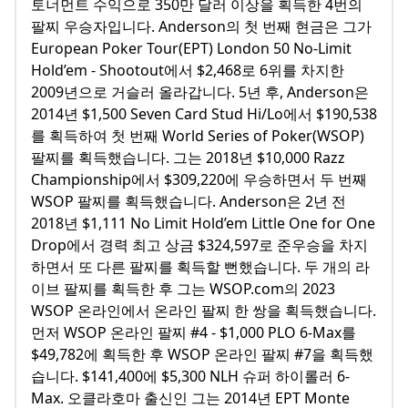
토너먼트 수익으로 350만 달러 이상을 획득한 4번의
팔찌 우승자입니다. Anderson의 첫 번째 현금은 그가
European Poker Tour(EPT) London 50 No-Limit
Hold’em - Shootout에서 $2,468로 6위를 차지한
2009년으로 거슬러 올라갑니다. 5년 후, Anderson은
2014년 $1,500 Seven Card Stud Hi/Lo에서 $190,538
를 획득하여 첫 번째 World Series of Poker(WSOP)
팔찌를 획득했습니다. 그는 2018년 $10,000 Razz
Championship에서 $309,220에 우승하면서 두 번째
WSOP 팔찌를 획득했습니다. Anderson은 2년 전
2018년 $1,111 No Limit Hold’em Little One for One
Drop에서 경력 최고 상금 $324,597로 준우승을 차지
하면서 또 다른 팔찌를 획득할 뻔했습니다. 두 개의 라
이브 팔찌를 획득한 후 그는 WSOP.com의 2023
WSOP 온라인에서 온라인 팔찌 한 쌍을 획득했습니다.
먼저 WSOP 온라인 팔찌 #4 - $1,000 PLO 6-Max를
$49,782에 획득한 후 WSOP 온라인 팔찌 #7을 획득했
습니다. $141,400에 $5,300 NLH 슈퍼 하이롤러 6-
Max. 오클라호마 출신인 그는 2014년 EPT Monte