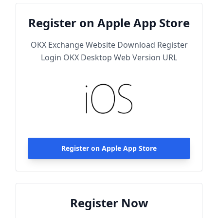
Register on Apple App Store
OKX Exchange Website Download Register
Login OKX Desktop Web Version URL
Register on Apple App Store
Register Now