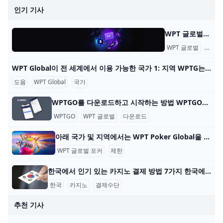
인기 기사
WPT 글로벌 - 자주 묻는 질문: 온라인 포커 WPT 글로벌 - 자주 묻는 질문: 온라인 포커 내 계정 어떻게 게임을 시작하나요? WPT 글로벌에서 게임을 하려면, 기기에 앱을 다운로드하고 설치하세요. 이 단계를 완료한 후
WPT 글로벌
자주 
WPT Global이 전 세계에서 이용 가능한 국가 1: 지역 WPTG는 다음 지역을 지원합니다: 대한민국 🇰🇷 일본 🇯🇵 베트남 🇻🇳 멕시코 🇲🇽 말레이시아 🇲🇾 인도네시아 🇮🇩 WPTG는 이러한 지역에 오프라인 부서
도움
WPT Global
국가
WPTGO를 다운로드하고 시작하는 방법 WPTGO를 다운로드하고 온라인 포커를 시작하는 방법 World Poker Tour와 관련된 온라인 포커 플랫폼인 WPTGO를 시작하는 것은 간단하고 빠릅니다. 다음의 간단한
WPTGO
WPT 글로벌
다운로드
아래 국가 및 지역에서는 WPT Poker Global을 다운로드하고 플레이할 수 없습니다. WPT Global Poker는 100개 이상의 국가에서 플레이어가 접속할 수 있지만 현지 규정에 따른 특정 제한 사항이 있습니다. 아래 국가 및 지역에서 WPT Poker Global을 다운
WPT 글로벌 포커
제한
한국에서 인기 있는 카지노 결제 방법 7가지 한국에서 인기 있는 카지노 결제 방법 7가지 한국에서는 카지노 결제 방법의 선택이 다양합니다. 특히 암호화폐의 등장으로 점점 더 많은 플레이어가 온라인 도박에 비트코
한국
카지노
결제수단
추천 기사