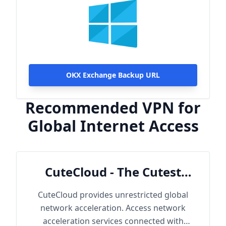
OKX Exchange Backup URL
Recommended VPN for
Global Internet Access
CuteCloud - The Cutest
Cloud
CuteCloud provides unrestricted global
network acceleration. Access network
acceleration services connected with