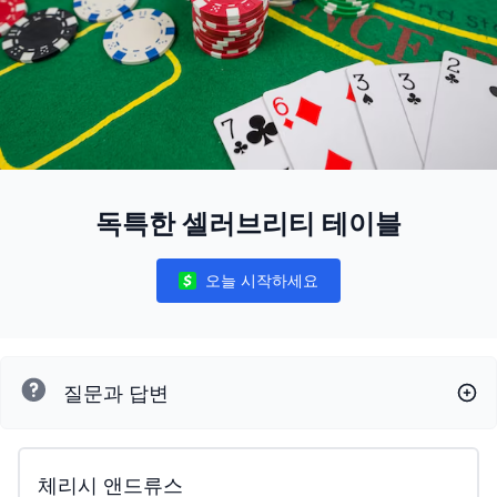
독특한 셀러브리티 테이블
오늘 시작하세요
Notifications
질문과 답변
체리시 앤드류스