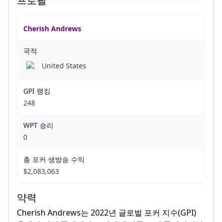
프로필
Cherish Andrews
국적
United States
GPI 랭킹
248
WPT 승리
0
총 포커 생방송 수익
$2,083,063
약력
Cherish Andrews는 2022년 글로벌 포커 지수(GPI)