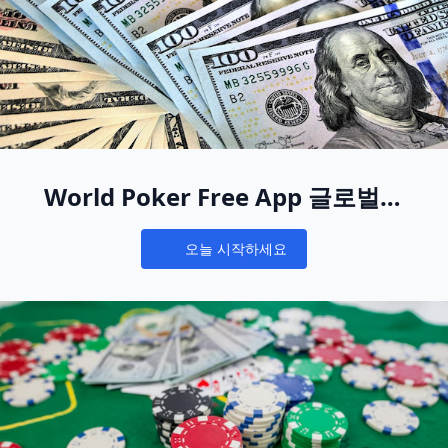
World Poker Free App 글로벌을
당신의 새로운 온라인 포커 홈으로
오늘 시작하세요
만드세요
Notifications