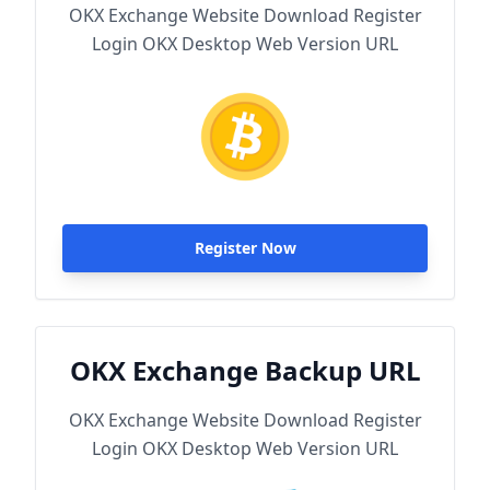
OKX Exchange Website Download Register
Login OKX Desktop Web Version URL
Register Now
OKX Exchange Backup URL
OKX Exchange Website Download Register
Login OKX Desktop Web Version URL