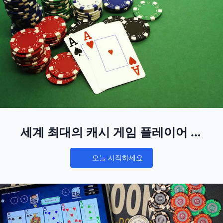
세계 최대의 캐시 게임 플레이어 레
크리에이션 풀에 참여하세요
오늘 시작하세요
Notifications