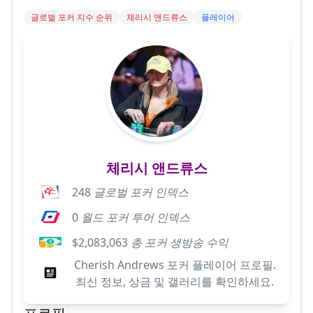
글로벌 포커 지수 순위
체리시 앤드류스
플레이어
체리시 앤드류스
248
글로벌 포커 인덱스
0
월드 포커 투어 인덱스
$2,083,063
총 포커 생방송 수익
Cherish Andrews 포커 플레이어 프로필.
최신 정보, 상금 및 갤러리를 확인하세요.