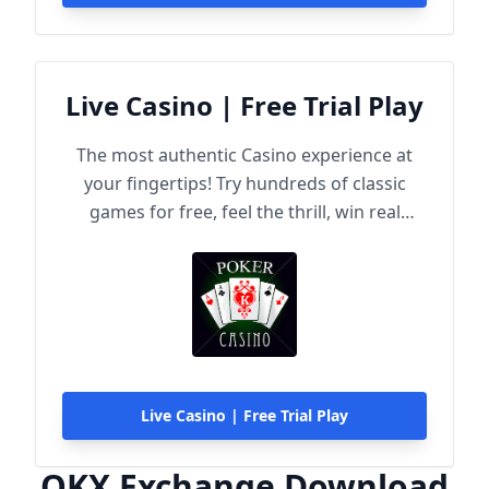
Live Casino | Free Trial Play
The most authentic Casino experience at
your fingertips! Try hundreds of classic
games for free, feel the thrill, win real
rewards!
Live Casino | Free Trial Play
OKX Exchange Download