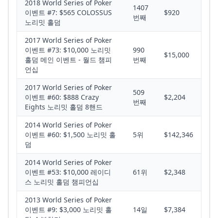
2018 World Series of Poker
1407
이벤트 #7: $565 COLOSSUS
$920
번째
노리밋 홀덤
2017 World Series of Poker
이벤트 #73: $10,000 노리밋
990
$15,000
홀덤 메인 이벤트 - 월드 챔피
번째
언십
2017 World Series of Poker
509
이벤트 #60: $888 Crazy
$2,204
번째
Eights 노리밋 홀덤 8핸드
2014 World Series of Poker
이벤트 #60: $1,500 노리밋 홀
5위
$142,346
덤
2014 World Series of Poker
이벤트 #53: $10,000 레이디
61위
$2,348
스 노리밋 홀덤 챔피언십
2013 World Series of Poker
이벤트 #9: $3,000 노리밋 홀
14일
$7,384