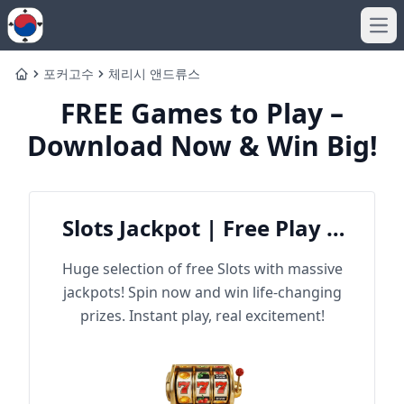
Ope
포커고수
체리시 앤드류스
Home
FREE Games to Play –
Download Now & Win Big!
Slots Jackpot | Free Play &
Win Big
Huge selection of free Slots with massive
jackpots! Spin now and win life-changing
prizes. Instant play, real excitement!