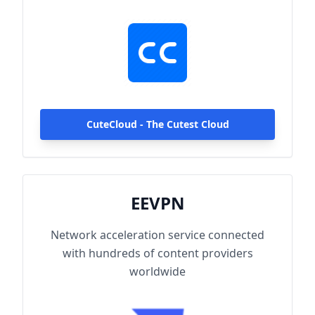
hundreds of content providers worldwide.
With up to 2000Mbps single-line access
capacity and 1000+ high-speed servers
globally, enjoy fast and stable connections
anytime, anywhere.
CuteCloud - The Cutest Cloud
EEVPN
Network acceleration service connected
with hundreds of content providers
worldwide