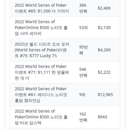
2022 World Series of Poker
366
$2,406
이벤트 #85: $1,500 더 가까이
번째
2022 World Series of
PokerOnline $500 노리밋 홀
53위
$2,150
덤 서머 세이버
2022년 월드 시리즈 오브 포커
95번
(World Series of Poker)이벤
$4,269
째
트 #75: $777 Lucky 7’s
2022 World Series of Poker
546
이벤트 #71: $1,111 한 방울에
$2,222
번째
한 개 더
2022 World Series of Poker
이벤트 #61: 레이디스 노리밋
9위
$12,965
홀덤 챔피언십
2022 World Series of
162
PokerOnline $500 노리밋 홀
$943
번째
덤 터보 딥스택