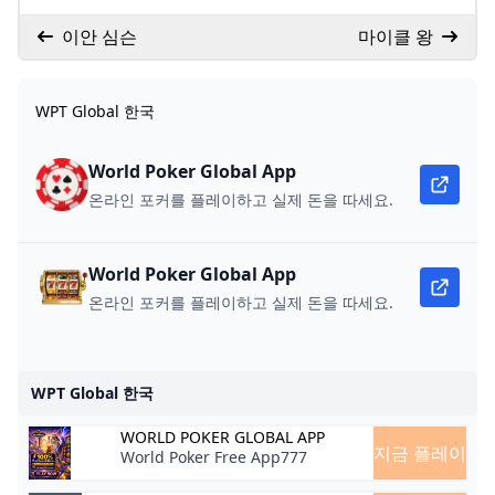
이안 심슨
마이클 왕
WPT Global 한국
World Poker Global App
온라인 포커를 플레이하고 실제 돈을 따세요.
World Poker Global App
온라인 포커를 플레이하고 실제 돈을 따세요.
WPT Global 한국
WORLD POKER GLOBAL APP
지금 플레이
World Poker Free App777