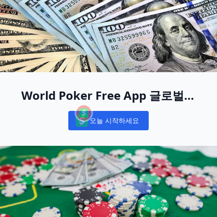
World Poker Free App 글로벌을
당신의 새로운 온라인 포커 홈으로
오늘 시작하세요
만드세요
Notifications