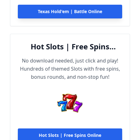
Texas Hold'em | Battle Online
Hot Slots | Free Spins
Online
No download needed, just click and play!
Hundreds of themed Slots with free spins,
bonus rounds, and non-stop fun!
Hot Slots | Free Spins Online