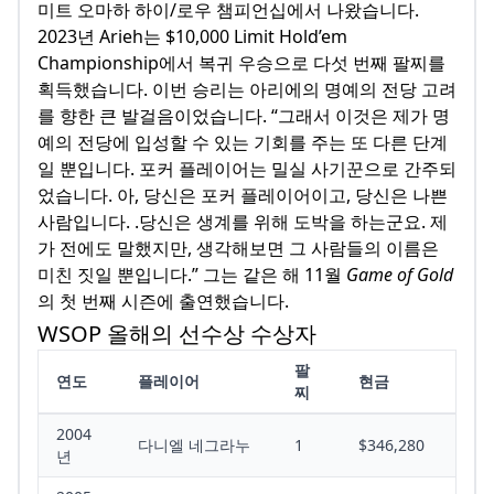
미트 오마하 하이/로우 챔피언십에서 나왔습니다.
2023년 Arieh는 $10,000 Limit Hold’em
Championship에서 복귀 우승으로 다섯 번째 팔찌를
획득했습니다. 이번 승리는 아리에의 명예의 전당 고려
를 향한 큰 발걸음이었습니다. “그래서 이것은 제가 명
예의 전당에 입성할 수 있는 기회를 주는 또 다른 단계
일 뿐입니다. 포커 플레이어는 밀실 사기꾼으로 간주되
었습니다. 아, 당신은 포커 플레이어이고, 당신은 나쁜
사람입니다. .당신은 생계를 위해 도박을 하는군요. 제
가 전에도 말했지만, 생각해보면 그 사람들의 이름은
미친 짓일 뿐입니다.” 그는 같은 해 11월
Game of Gold
의 첫 번째 시즌에 출연했습니다.
WSOP 올해의 선수상 수상자
팔
연도
플레이어
현금
찌
2004
다니엘 네그라누
1
$346,280
년