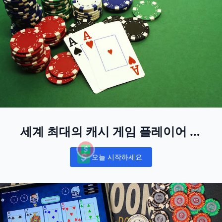
세계 최대의 캐시 게임 플레이어 레
크리에이션 풀에 참여하세요
오늘 시작하세요
Notifications