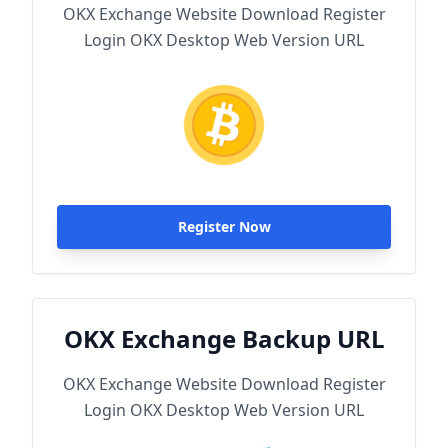
OKX Exchange Website Download Register
Login OKX Desktop Web Version URL
Register Now
OKX Exchange Backup URL
OKX Exchange Website Download Register
Login OKX Desktop Web Version URL