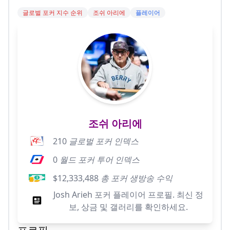
글로벌 포커 지수 순위
조쉬 아리에
플레이어
조쉬 아리에
210
글로벌 포커 인덱스
0
월드 포커 투어 인덱스
$12,333,488
총 포커 생방송 수익
Josh Arieh 포커 플레이어 프로필. 최신 정
보, 상금 및 갤러리를 확인하세요.