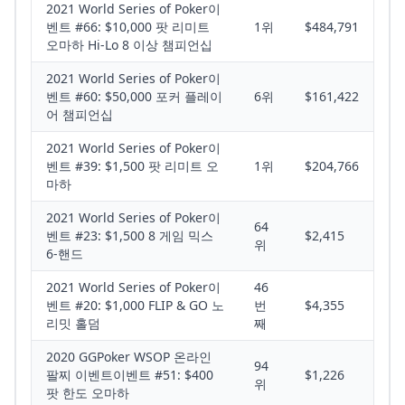
2021 World Series of Poker이
벤트 #66: $10,000 팟 리미트
1위
$484,791
오마하 Hi-Lo 8 이상 챔피언십
2021 World Series of Poker이
벤트 #60: $50,000 포커 플레이
6위
$161,422
어 챔피언십
2021 World Series of Poker이
벤트 #39: $1,500 팟 리미트 오
1위
$204,766
마하
2021 World Series of Poker이
64
벤트 #23: $1,500 8 게임 믹스
$2,415
위
6-핸드
2021 World Series of Poker이
46
벤트 #20: $1,000 FLIP & GO 노
번
$4,355
리밋 홀덤
째
2020 GGPoker WSOP 온라인
94
팔찌 이벤트이벤트 #51: $400
$1,226
위
팟 한도 오마하