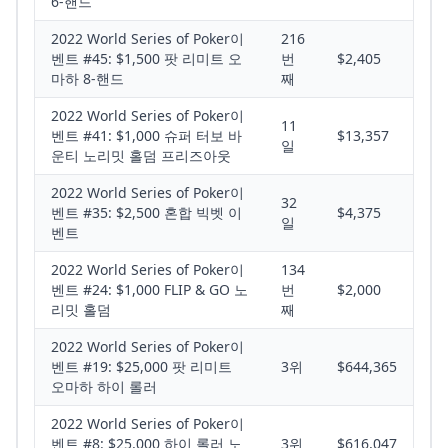
6-핸드
2022 World Series of Poker이
216
벤트 #45: $1,500 팟 리미트 오
번
$2,405
마하 8-핸드
째
2022 World Series of Poker이
11
벤트 #41: $1,000 슈퍼 터보 바
$13,357
일
운티 노리밋 홀덤 프리즈아웃
2022 World Series of Poker이
32
벤트 #35: $2,500 혼합 빅벳 이
$4,375
일
벤트
2022 World Series of Poker이
134
벤트 #24: $1,000 FLIP & GO 노
번
$2,000
리밋 홀덤
째
2022 World Series of Poker이
벤트 #19: $25,000 팟 리미트
3위
$644,365
오마하 하이 롤러
2022 World Series of Poker이
벤트 #8: $25,000 하이 롤러 노
3위
$616,047