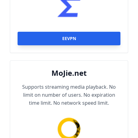
EEVPN
MoJie.net
Supports streaming media playback. No
limit on number of users. No expiration
time limit. No network speed limit.