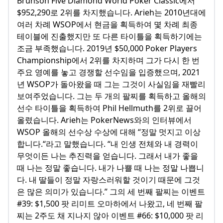
Brunson Five Diamond World Poker Classic에서
$952,290로 2위를 차지했습니다. Arieh는 2010년대에
여러 차례 WSOP에서 현금을 획득하여 몇 차례 최종
테이블에 진출했지만 또 다른 타이틀을 획득하기에는
조금 부족했습니다. 2019년 $50,000 Poker Players
Championship에서 2위를 차지하며 그가 다시 한 번
주요 영예를 놓고 경쟁할 선수임을 입증했으며, 2021
년 WSOP가 돌아왔을 때 그는 그것이 사실임을 재빨리
보여주었습니다. 그는 두 개의 팔찌를 획득하고 올해의
선수 타이틀을 획득하여 Phil Hellmuth를 2위로 끌어
올렸습니다. Arieh는 PokerNews와의 인터뷰에서
WSOP 올해의 선수상 수상에 대해 “정말 멋지고 이상
합니다.“라고 말했습니다. “내 인생 전체와 내 경력이
무엇이든 나는 추진력을 얻습니다. 그래서 내가 좋을
때 나는 정말 좋습니다. 내가 나쁠 때 나는 정말 나쁩니
다. 내 딸들이 정말 자랑스러워할 것이기 때문에 그것
은 많은 의미가 있습니다.” 그의 세 번째 팔찌는 이벤트
#39: $1,500 팟 리미트 오마하에서 나왔고, 네 번째 팔
찌는 2주도 채 지나지 않아 이벤트 #66: $10,000 팟 리