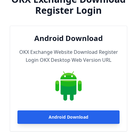
Register Login
Android Download
OKX Exchange Website Download Register
Login OKX Desktop Web Version URL
Android Download