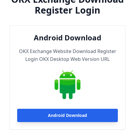
Register Login
Android Download
OKX Exchange Website Download Register
Login OKX Desktop Web Version URL
Android Download