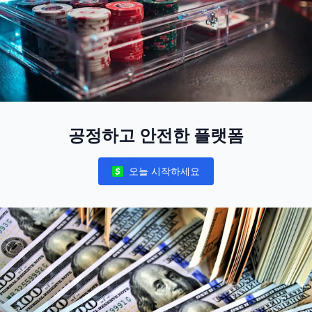
공정하고 안전한 플랫폼
오늘 시작하세요
Notifications