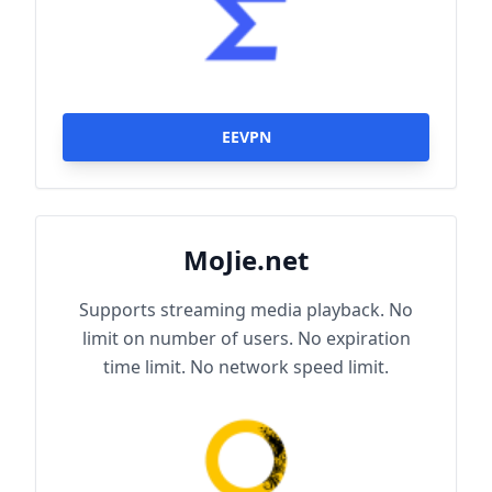
EEVPN
MoJie.net
Supports streaming media playback. No
limit on number of users. No expiration
time limit. No network speed limit.