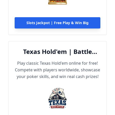
Slots Jackpot | Free Play & Win Big
Texas Hold'em | Battle
Online
Play classic Texas Hold'em online for free!
Compete with players worldwide, showcase
your poker skills, and win real cash prizes!