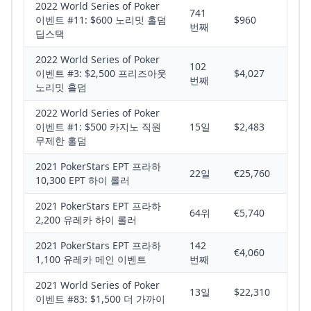
2022 World Series of Poker
741
이벤트 #11: $600 노리밋 홀덤
$960
번째
딥스택
2022 World Series of Poker
102
이벤트 #3: $2,500 프리즈아웃
$4,027
번째
노리밋 홀덤
2022 World Series of Poker
이벤트 #1: $500 카지노 직원
15일
$2,483
무제한 홀덤
2021 PokerStars EPT 프라하
22일
€25,760
10,300 EPT 하이 롤러
2021 PokerStars EPT 프라하
64위
€5,740
2,200 유레카 하이 롤러
2021 PokerStars EPT 프라하
142
€4,060
1,100 유레카 메인 이벤트
번째
2021 World Series of Poker
13일
$22,310
이벤트 #83: $1,500 더 가까이