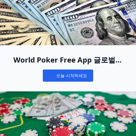
World Poker Free App 글로벌을
당신의 새로운 온라인 포커 홈으로
오늘 시작하세요
만드세요
Notifications