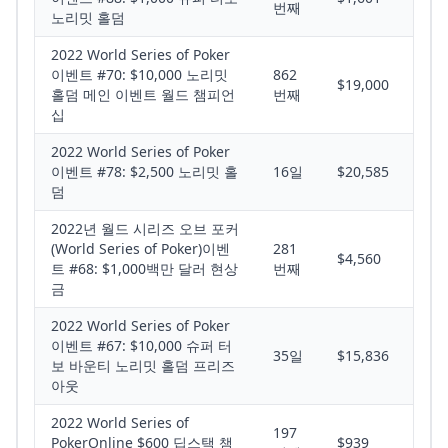
번째
노리밋 홀덤
2022 World Series of Poker
이벤트 #70: $10,000 노리밋
862
$19,000
홀덤 메인 이벤트 월드 챔피언
번째
십
2022 World Series of Poker
이벤트 #78: $2,500 노리밋 홀
16일
$20,585
덤
2022년 월드 시리즈 오브 포커
(World Series of Poker)이벤
281
$4,560
트 #68: $1,000백만 달러 현상
번째
금
2022 World Series of Poker
이벤트 #67: $10,000 슈퍼 터
35일
$15,836
보 바운티 노리밋 홀덤 프리즈
아웃
2022 World Series of
197
PokerOnline $600 딥스택 챔
$939