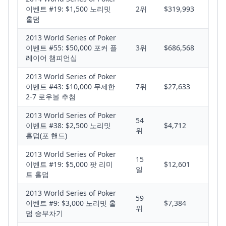
이벤트 #19: $1,500 노리밋
2위
$319,993
홀덤
2013 World Series of Poker
이벤트 #55: $50,000 포커 플
3위
$686,568
레이어 챔피언십
2013 World Series of Poker
이벤트 #43: $10,000 무제한
7위
$27,633
2-7 로우볼 추첨
2013 World Series of Poker
54
이벤트 #38: $2,500 노리밋
$4,712
위
홀덤(포 핸드)
2013 World Series of Poker
15
이벤트 #19: $5,000 팟 리미
$12,601
일
트 홀덤
2013 World Series of Poker
59
이벤트 #9: $3,000 노리밋 홀
$7,384
위
덤 승부차기