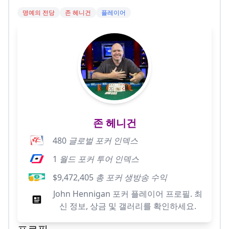
명예의 전당
존 헤니건
플레이어
존 헤니건
480
글로벌 포커 인덱스
1
월드 포커 투어 인덱스
$9,472,405
총 포커 생방송 수익
John Hennigan 포커 플레이어 프로필. 최
신 정보, 상금 및 갤러리를 확인하세요.