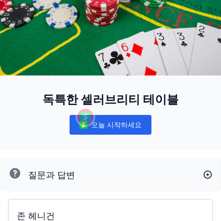
독특한 셀러브리티 테이블
오늘 시작하세요
Notifications
질문과 답변
존 헤니건