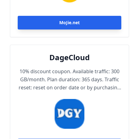
MoJie.net
DageCloud
10% discount coupon. Available traffic: 300
GB/month. Plan duration: 365 days. Traffic
reset: reset on order date or by purchasing
traffic package. Maximum achievable
bandwidth: 1000 Mbps. Node protocol:
Trojan.