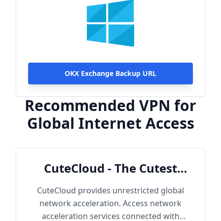
OKX Exchange Backup URL
Recommended VPN for
Global Internet Access
CuteCloud - The Cutest
Cloud
CuteCloud provides unrestricted global
network acceleration. Access network
acceleration services connected with