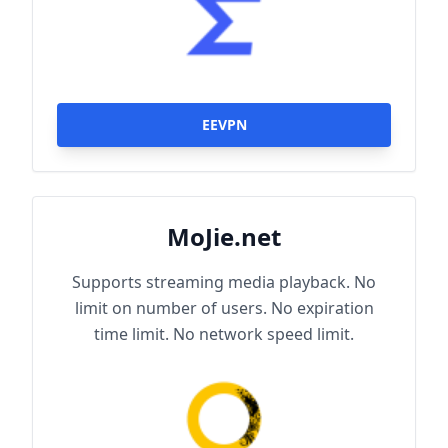
EEVPN
MoJie.net
Supports streaming media playback. No
limit on number of users. No expiration
time limit. No network speed limit.