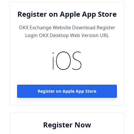
Register on Apple App Store
OKX Exchange Website Download Register
Login OKX Desktop Web Version URL
Register on Apple App Store
Register Now