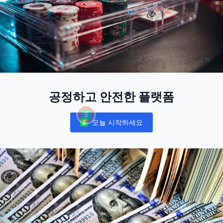
공정하고 안전한 플랫폼
오늘 시작하세요
Notifications