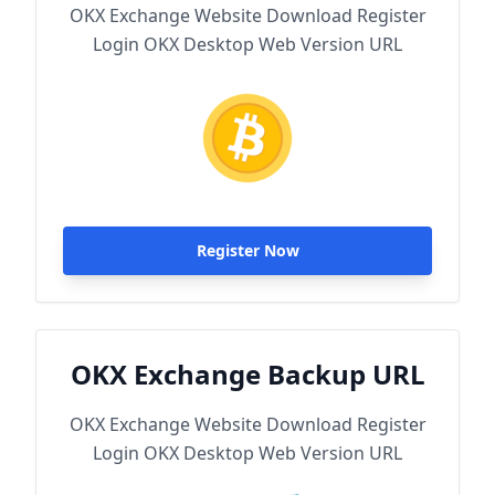
OKX Exchange Website Download Register
Login OKX Desktop Web Version URL
Register Now
OKX Exchange Backup URL
OKX Exchange Website Download Register
Login OKX Desktop Web Version URL