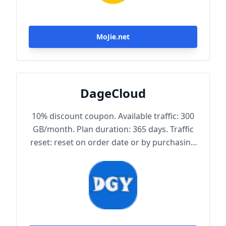
MoJie.net
DageCloud
10% discount coupon. Available traffic: 300
GB/month. Plan duration: 365 days. Traffic
reset: reset on order date or by purchasing
traffic package. Maximum achievable
bandwidth: 1000 Mbps. Node protocol:
Trojan.