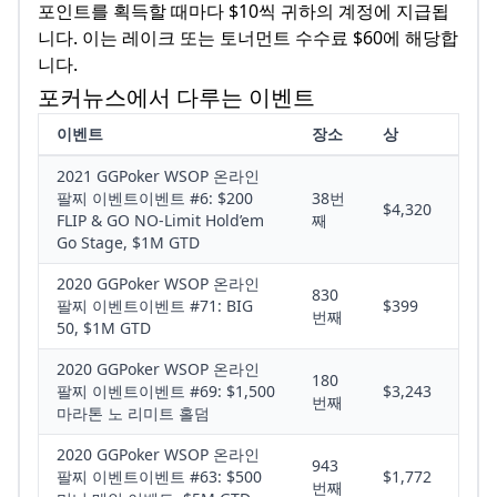
포인트를 획득할 때마다 $10씩 귀하의 계정에 지급됩
니다. 이는 레이크 또는 토너먼트 수수료 $60에 해당합
니다.
포커뉴스에서 다루는 이벤트
이벤트
장소
상
2021 GGPoker WSOP 온라인
팔찌 이벤트이벤트 #6: $200
38번
$4,320
FLIP & GO NO-Limit Hold’em
째
Go Stage, $1M GTD
2020 GGPoker WSOP 온라인
830
팔찌 이벤트이벤트 #71: BIG
$399
번째
50, $1M GTD
2020 GGPoker WSOP 온라인
180
팔찌 이벤트이벤트 #69: $1,500
$3,243
번째
마라톤 노 리미트 홀덤
2020 GGPoker WSOP 온라인
943
팔찌 이벤트이벤트 #63: $500
$1,772
번째