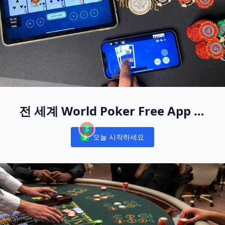
전 세계 World Poker Free App 라
이브 이벤트에 참가할 기회를 잡으세
오늘 시작하세요
요
Notifications