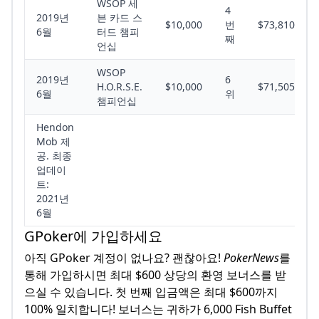
WSOP 세
4
2019년
븐 카드 스
$10,000
번
$73,810
6월
터드 챔피
째
언십
WSOP
2019년
6
H.O.R.S.E.
$10,000
$71,505
6월
위
챔피언십
Hendon
Mob 제
공. 최종
업데이
트:
2021년
6월
GPoker에 가입하세요
아직 GPoker 계정이 없나요? 괜찮아요!
PokerNews
를
통해 가입하시면 최대 $600 상당의 환영 보너스를 받
으실 수 있습니다. 첫 번째 입금액은 최대 $600까지
100% 일치합니다! 보너스는 귀하가 6,000 Fish Buffet