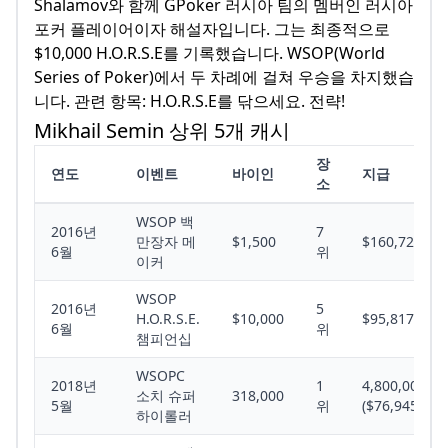
Shalamov와 함께 GPoker 러시아 팀의 멤버인 러시아
포커 플레이어이자 해설자입니다. 그는 최종적으로
$10,000 H.O.R.S.E를 기록했습니다. WSOP(World
Series of Poker)에서 두 차례에 걸쳐 우승을 차지했습
니다. 관련 항목: H.O.R.S.E를 닦으세요. 전략!
Mikhail Semin 상위 5개 캐시
장
연도
이벤트
바이인
지급
소
WSOP 백
2016년
7
만장자 메
$1,500
$160,726
6월
위
이커
WSOP
2016년
5
H.O.R.S.E.
$10,000
$95,817
6월
위
챔피언십
WSOPC
2018년
1
4,800,000
소치 슈퍼
318,000
5월
위
($76,945)
하이롤러