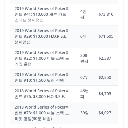
2019 World Series of Poker이
4번
벤트 #41: $10,000 세븐 카드
$73,810
째
스터드 챔피언십
2019 World Series of Poker이
벤트 #29: $10,000 H.O.R.S.E.
6위
$71,505
챔피언십
2019 World Series of Poker이
208
벤트 #22: $1,000 더블 스택 노
$2,387
번째
리밋 홀덤
2019 World Series of Poker이
67위
$2,250
벤트 #10: $1,500 딜러 선택
2018 World Series of Poker이
46번
$4,705
벤트 #76: $3,000 H.O.R.S.E.
째
2018 World Series of Poker이
벤트 #73: $1,000 더블 스택 노
39일
$4,027
리밋 홀덤(30분 레벨)