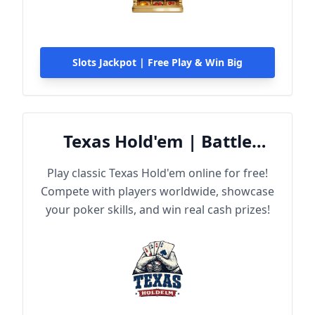
Slots Jackpot | Free Play & Win Big
Texas Hold'em | Battle
Online
Play classic Texas Hold'em online for free!
Compete with players worldwide, showcase
your poker skills, and win real cash prizes!