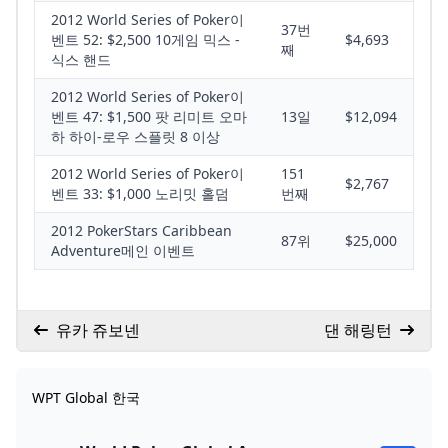
2012 World Series of Poker이
37번
벤트 52: $2,500 10게임 믹스 -
$4,693
째
식스 핸드
2012 World Series of Poker이
벤트 47: $1,500 팟 리미트 오마
13일
$12,094
하 하이-로우 스플릿 8 이상
2012 World Series of Poker이
151
$2,767
벤트 33: $1,000 노리밋 홀덤
번째
2012 PokerStars Caribbean
87위
$25,000
Adventure메인 이벤트
유카 쥬보넨
댄 해링턴
WPT Global 한국