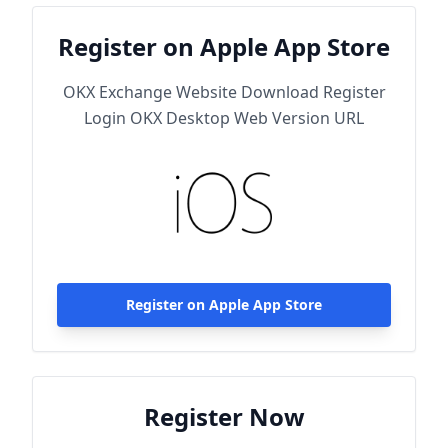
Register on Apple App Store
OKX Exchange Website Download Register
Login OKX Desktop Web Version URL
Register on Apple App Store
Register Now