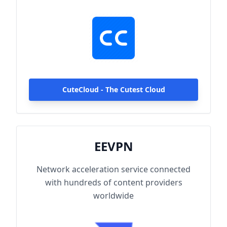
hundreds of content providers worldwide.
With up to 2000Mbps single-line access
capacity and 1000+ high-speed servers
globally, enjoy fast and stable connections
anytime, anywhere.
CuteCloud - The Cutest Cloud
EEVPN
Network acceleration service connected
with hundreds of content providers
worldwide