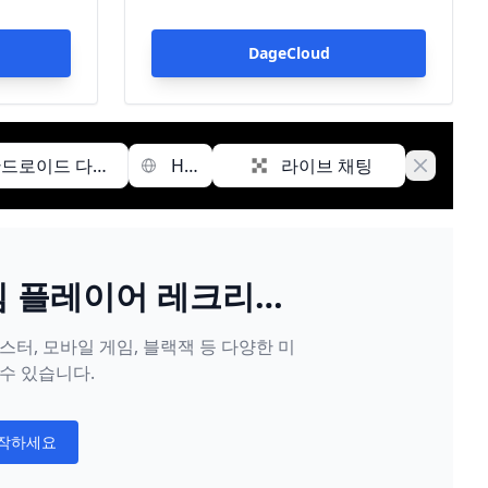
DageCloud
드로이드 다운
H5
라이브 채팅
Close ba
로드
게
임
임 플레이어 레크리에
 참여하세요
터, 모바일 게임, 블랙잭 등 다양한 미
 수 있습니다.
시작하세요
ns