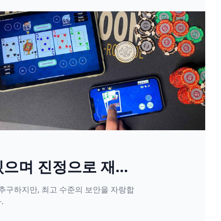
있으며 진정으로 재미
 경험
재미를 추구하지만, 최고 수준의 보안을 자랑합
.