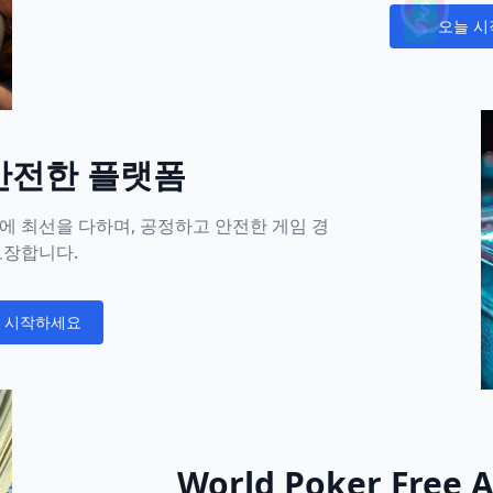
오늘 
Notificatio
안전한 플랫폼
에 최선을 다하며, 공정하고 안전한 게임 경
보장합니다.
 시작하세요
tions
World Poker Fre