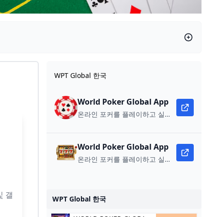
WPT Global 한국
World Poker Global App
온라인 포커를 플레이하고 실제 돈을 따세요.
World Poker Global App
온라인 포커를 플레이하고 실제 돈을 따세요.
및 갤
WPT Global 한국