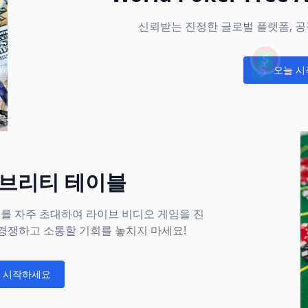
새로운 온라인 포
신뢰받는 진정한 글로벌 플랫폼, 공
오늘 
Notificatio
브리티 테이블
를 자주 초대하여 라이브 비디오 게임을 진
경쟁하고 소통할 기회를 놓치지 마세요!
 시작하세요
tions