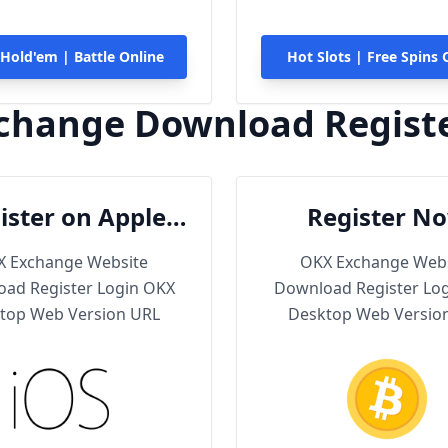
 Hold'em | Battle Online
Hot Slots | Free Spins 
change Download Registe
ister on Apple
Register N
App Store
X Exchange Website
OKX Exchange Webs
ad Register Login OKX
Download Register Lo
top Web Version URL
Desktop Web Versio