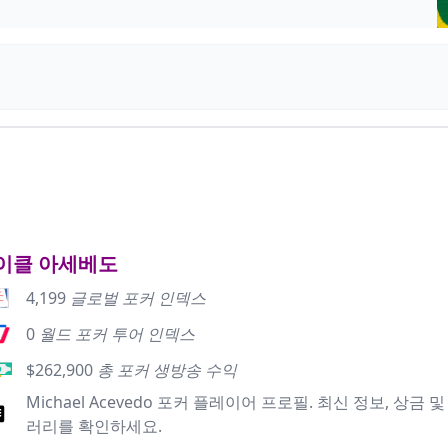
이클 아세베도
4,199
글로벌 포커 인덱스
0
월드 포커 투어 인덱스
$262,900
총 포커 생방송 수익
Michael Acevedo 포커 플레이어 프로필. 최신 정보, 상금 및
러리를 확인하세요.