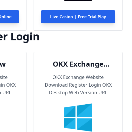
Online
Live Casino | Free Trial Play
r Login
ow
OKX Exchange
Backup URL
ite
OKX Exchange Website
gin OKX
Download Register Login OKX
n URL
Desktop Web Version URL