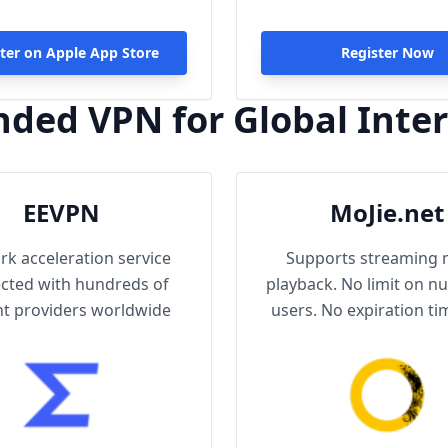
ter on Apple App Store
Register Now
ed VPN for Global Inter
EEVPN
MoJie.net
k acceleration service
Supports streaming 
cted with hundreds of
playback. No limit on n
t providers worldwide
users. No expiration tim
No network speed li