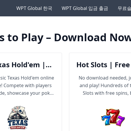
WPT Global 한국
WPT Global 입금 출금
무료
 to Play – Download Now
xas Hold'em |
Hot Slots | Free
attle Online
Online
ssic Texas Hold'em online
No download needed, ju
e! Compete with players
and play! Hundreds of
de, showcase your poker
Slots with free spins,
 and win real cash prizes!
rounds, and non-stop