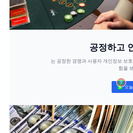
공정하고 
는 공정한 경쟁과 사용자 개인정보 보호
험을 
오늘
Notifica