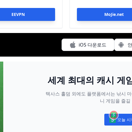
EEVPN
MoJie.net
iOS 다운로드
안
세계 최대의 캐시 게
이션 풀에
텍사스 홀덤 외에도 플랫폼에서는 낚시 마스
니 게임을 즐길
오늘 
Notificatio