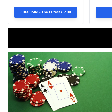
globally, enjoy fast and stable
connections anytime, anywhere.
CuteCloud - The Cutest Cloud