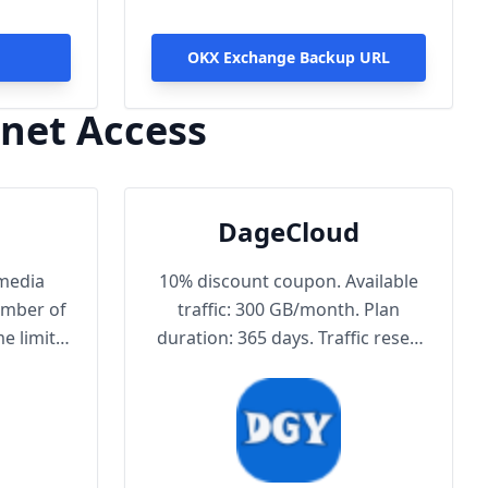
OKX Exchange Backup URL
net Access
DageCloud
media
10% discount coupon. Available
umber of
traffic: 300 GB/month. Plan
e limit.
duration: 365 days. Traffic reset:
mit.
reset on order date or by
purchasing traffic package.
Maximum achievable bandwidth:
1000 Mbps. Node protocol:
Trojan.