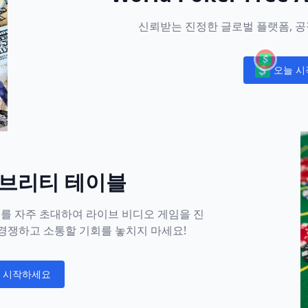
새로운 온라인 포
신뢰받는 진정한 글로벌 플랫폼, 공
오늘 
Notificatio
브리티 테이블
를 자주 초대하여 라이브 비디오 게임을 진
경쟁하고 소통할 기회를 놓치지 마세요!
 시작하세요
tions