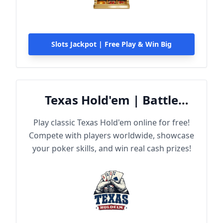
Slots Jackpot | Free Play & Win Big
Texas Hold'em | Battle
Online
Play classic Texas Hold'em online for free!
Compete with players worldwide, showcase
your poker skills, and win real cash prizes!