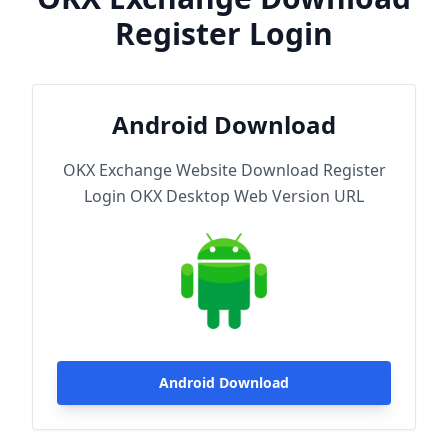
Register Login
Android Download
OKX Exchange Website Download Register
Login OKX Desktop Web Version URL
Android Download