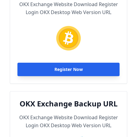
OKX Exchange Website Download Register
Login OKX Desktop Web Version URL
Register Now
OKX Exchange Backup URL
OKX Exchange Website Download Register
Login OKX Desktop Web Version URL