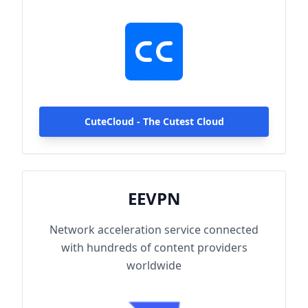
hundreds of content providers worldwide.
With up to 2000Mbps single-line access
capacity and 1000+ high-speed servers
globally, enjoy fast and stable connections
anytime, anywhere.
CuteCloud - The Cutest Cloud
EEVPN
Network acceleration service connected
with hundreds of content providers
worldwide