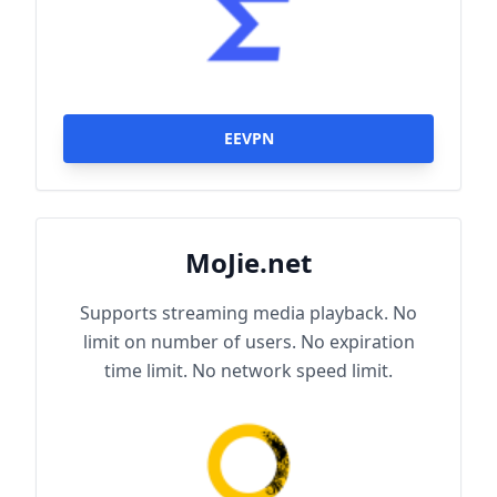
EEVPN
MoJie.net
Supports streaming media playback. No
limit on number of users. No expiration
time limit. No network speed limit.