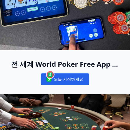
전 세계 World Poker Free App 라
이브 이벤트에 참가할 기회를 잡으세
오늘 시작하세요
요
Notifications