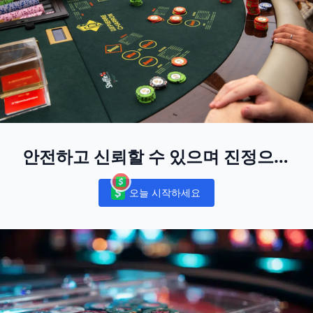
안전하고 신뢰할 수 있으며 진정으로
재미있는 경험
오늘 시작하세요
Notifications