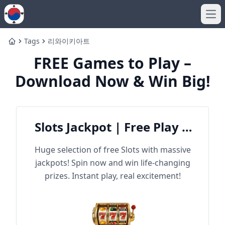
Ope
Tags
리와이키아트
Home
FREE Games to Play –
Download Now & Win Big!
Slots Jackpot | Free Play &
Win Big
Huge selection of free Slots with massive
jackpots! Spin now and win life-changing
prizes. Instant play, real excitement!