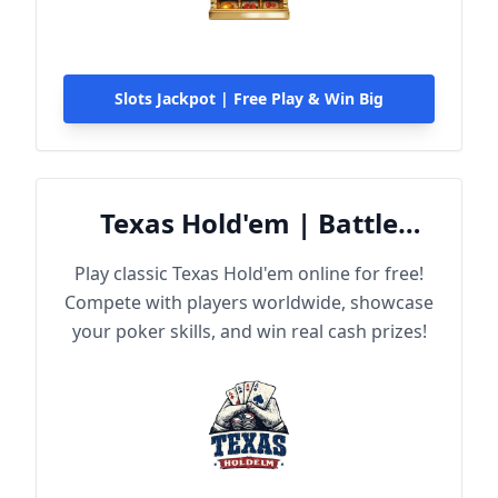
Slots Jackpot | Free Play & Win Big
Texas Hold'em | Battle
Online
Play classic Texas Hold'em online for free!
Compete with players worldwide, showcase
your poker skills, and win real cash prizes!