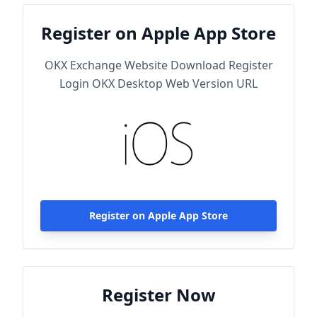
Register on Apple App Store
OKX Exchange Website Download Register
Login OKX Desktop Web Version URL
Register on Apple App Store
Register Now