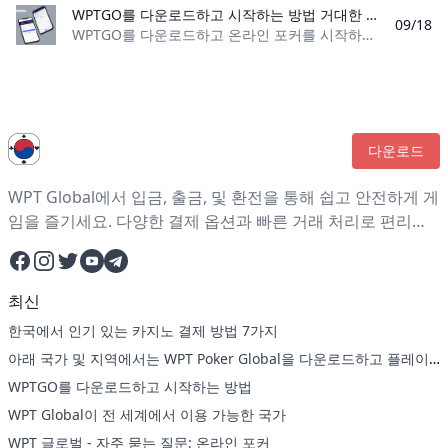
WPTGO를 다운로드하고 시작하는 방법 거대한 플레이어 풀과 프리롤부터 하이롤러까지 모든 것이 포함되어 있으며 정기적인 특별 이벤트도 있습니다!
09/18
WPTGO를 다운로드하고 온라인 포커를 시작하는 방법 World Poker Tour와 관련된 온라인 포커 플랫폼인 WPTGO를 시작하는 것은 간단하고 빠릅니다. 다음의 간단한
다운로드
WPT Global에서 입금, 출금, 및 환전을 통해 쉽고 안전하게 게
임을 즐기세요. 다양한 결제 옵션과 빠른 거래 처리로 편리한
플레이를 지원합니다. 지금 가입하고 WPT Global의 흥미진진
Facebook
Instagram
Twitter
YouTube
Telegram
한 포커 세계에 참여하세요!
최신
한국에서 인기 있는 카지노 결제 방법 7가지
아래 국가 및 지역에서는 WPT Poker Global을 다운로드하고 플레이
할 수 없습니다.
WPTGO를 다운로드하고 시작하는 방법
WPT Global이 전 세계에서 이용 가능한 국가
WPT 글로벌 - 자주 묻는 질문: 온라인 포커