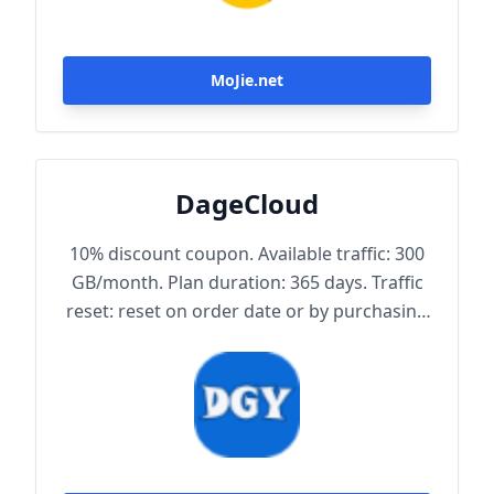
MoJie.net
DageCloud
10% discount coupon. Available traffic: 300
GB/month. Plan duration: 365 days. Traffic
reset: reset on order date or by purchasing
traffic package. Maximum achievable
bandwidth: 1000 Mbps. Node protocol:
Trojan.