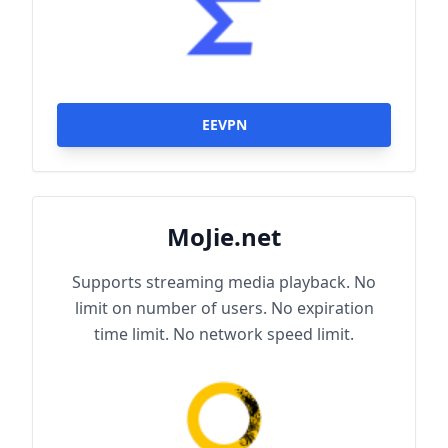
EEVPN
MoJie.net
Supports streaming media playback. No
limit on number of users. No expiration
time limit. No network speed limit.