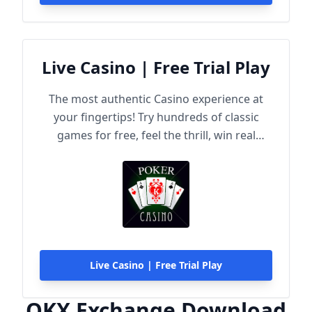
Live Casino | Free Trial Play
The most authentic Casino experience at
your fingertips! Try hundreds of classic
games for free, feel the thrill, win real
rewards!
Live Casino | Free Trial Play
OKX Exchange Download