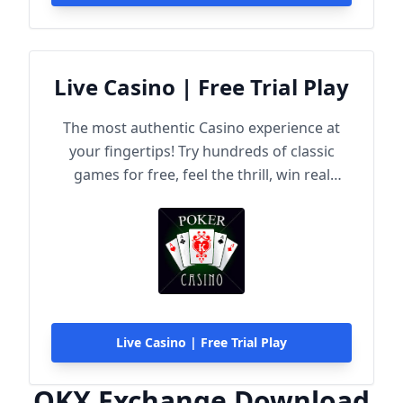
Live Casino | Free Trial Play
The most authentic Casino experience at
your fingertips! Try hundreds of classic
games for free, feel the thrill, win real
rewards!
Live Casino | Free Trial Play
OKX Exchange Download