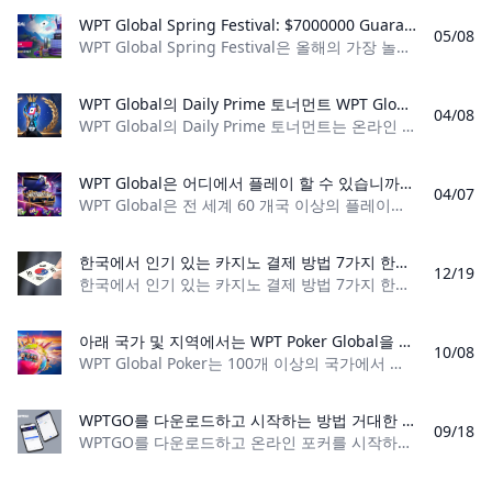
WPT Global Spring Festival: $7000000 Guaranteed Prize Pool 7 백만 달러의 보장 된 상금 풀 100% 레이크 백 및 흥미 진진한 토너먼트를 갖춘 WPT Global Spring Festival을 탐색하십시오.
05/08
WPT Global Spring Festival은 올해의 가장 놀라운 온라인 포커 이벤트 중 하나가 될 것이며, 7 백만 달러의 엄청난 보장 된 상금 풀의 점유율을 얻기 위해 싸울 때 펠트와 싸울 수
WPT Global의 Daily Prime 토너먼트 WPT Global의 Daily Prime Tournaments : Daily Events 보장 된 상 수영장 다양한 구매 및 신뢰할 수있는 세계 포커 투어 환경에서 강력한 보안을 발견하십시오.
04/08
WPT Global의 Daily Prime 토너먼트는 온라인 경기장에서 꾸준하고 품질이 좋은 경쟁을 찾는 플레이어들에게 정착물이되었습니다. Risky Games Plus는 일일 이벤트에 중점을
WPT Global은 어디에서 플레이 할 수 있습니까? 지원되는 국가 및 플랫폼 하이라이트 WPT Global을 지원하는 국가를 탐색하고 포커 및 카지노 게임에 대해 배우십시오. 20 년의 유산을 가진 온라인 게임의 주요 이름 인 이유를 알아보십시오.
04/07
WPT Global은 전 세계 60 개국 이상의 플레이어와 함께 온라인 게임에서 가장 유명한 이름 중 하나를 구축했습니다. 여기에는 다음이 포함됩니다. **북아메리카:
한국에서 인기 있는 카지노 결제 방법 7가지 한국에서는 카지노 결제 방법의 선택이 다양합니다. 특히 암호화폐의 등장으로 점점 더 많은 플레이어가 온라인 도박에 비트코인과 같은 디지털 통화를 사용하기 시작했습니다.
12/19
한국에서 인기 있는 카지노 결제 방법 7가지 한국에서는 카지노 결제 방법의 선택이 다양합니다. 특히 암호화폐의 등장으로 점점 더 많은 플레이어가 온라인 도박에 비트코
아래 국가 및 지역에서는 WPT Poker Global을 다운로드하고 플레이할 수 없습니다. WPT Global Poker는 100개 이상의 국가에서 플레이어가 접속할 수 있지만 현지 규정에 따라 특정 제한 사항이 있습니다. 아래 국가 및 지역에서는 WPT Poker Global을 다운로드하고 플레이할 수 없습니다.
10/08
WPT Global Poker는 100개 이상의 국가에서 플레이어가 접속할 수 있지만 현지 규정에 따른 특정 제한 사항이 있습니다. 아래 국가 및 지역에서 WPT Poker Global을 다운
WPTGO를 다운로드하고 시작하는 방법 거대한 플레이어 풀과 프리롤부터 하이롤러까지 모든 것이 포함되어 있으며 정기적인 특별 이벤트도 있습니다!
09/18
WPTGO를 다운로드하고 온라인 포커를 시작하는 방법 World Poker Tour와 관련된 온라인 포커 플랫폼인 WPTGO를 시작하는 것은 간단하고 빠릅니다. 다음의 간단한