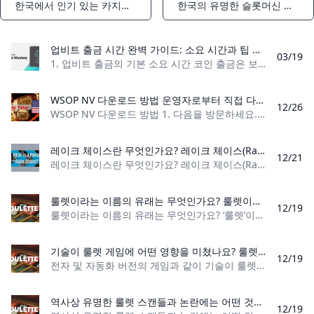
한국에서 인기 있는 카지노 결제 방법 7가지
한국의 유명한 슬롯머신 게임 상위 10개 목록
Notifications
Notifications
업비트 출금 시간 완벽 가이드: 소요 시간과 팁 업비트에서 코인 및 원화 출금에 필요한 기본 소요 시간과 영향을 주는 요인을 쉽고 명확하게 설명합니다. 인증 상태 네트워크 혼잡도 은행 점검 시간대 등 현황에 맞춘 실무 팁을 제시하며 급한 출금 상황에서 활용할 수 있는 체크리스트를 제공합니다.
03/19
1. 업비트 출금의 기본 소요 시간 코인 출금은 보통 10분에서 30분 사이에 완료되는 경우가 많습니다. 다만 네트워크 혼잡이나 보안 인증 상태에 따라 더 빨리 끝나거나 조
WSOP NV 다운로드 방법 운영자로부터 직접 다운로드하려면 사이트에 다운로드 페이지로 연결되는 링크가 있으므로 이를 사용하여 작업을 더 간단하게 하고 올바른 앱을 다운로드할 수 있습니다.
12/26
WSOP NV 다운로드 방법 1. 다음을 방문하세요. WSOP 사이트 2. 다운로드 링크를 찾아 클릭하세요. 3. 다운로드가 완료되면 장치에서 설치를 실행합니다. 4. 설치가 완료되면 기
레이크 체이스란 무엇인가요? 레이크 체이스(Rake Chase)는 플레이어가 더 많은 돈을 긁어 모을 수 있도록 인센티브를 제공하고 이에 대해 넉넉한 보상을 제공하는 포커 프로모션입니다.
12/21
레이크 체이스란 무엇인가요? 레이크 체이스(Rake Chase)는 플레이어가 더 많은 돈을 긁어 모을 수 있도록 인센티브를 제공하고 이에 대해 넉넉한 보상을 제공
룰렛이라는 이름의 유래는 무엇인가요? 룰렛이라는 이름의 유래는 프랑스어로 작은 바퀴라는 뜻이다. 이 이름은 게임이 회전하는 작은 바퀴에서 진행되며 플레이어는 공이 어디에 떨어질지에 대해 베팅을 한다는 사실에서 유래되었습니다. 룰렛이라는 단어는 현재 상황에서 18세기에 처음 사용되었지만 게임 자체의 역사는 훨씬 이전으로 거슬러 올라갑니다.
12/19
룰렛이라는 이름의 유래는 무엇인가요? ‘룰렛’이라는 이름의 유래는 프랑스어로 ‘작은 바퀴’라는 뜻입니
기술이 룰렛 게임에 어떤 영향을 미쳤나요? 룰렛 게임에서 가장 중요한 기술 발전 중 하나는 전자 룰렛 테이블의 도입이었습니다. 이 테이블에는 룰렛 휠의 회전을 시뮬레이션하는 디지털 디스플레이가 있으며 플레이어는 터치스크린 인터페이스에 베팅할 수 있습니다. 이를 통해 기존 룰렛 테이블보다 휠을 더 자주 회전할 수 있으므로 더 빠른 게임 플레이가 가능합니다.
12/19
전자 및 자동화 버전의 게임과 같이 기술이 룰렛 게임에 어떤 영향을 미쳤습니까? 룰렛 게임에서 가장 중요한 기술 발전 중 하나는 전자 룰렛 테이블의 도입이었습니다. 이 테
역사상 유명한 룰렛 스캔들과 논란에는 어떤 것들이 있나요? Eudaemons – 1970년대에 캘리포니아 대학교 산타 크루즈의 물리학 학생 그룹이 컴퓨터를 사용하여 네바다 카지노에서 룰렛 게임의 결과를 예측했습니다. 그들은 스스로를 Eudaemons라고 불렀으며 운영이 중단되기 전에 상당한 이익을 얻었습니다.
12/19