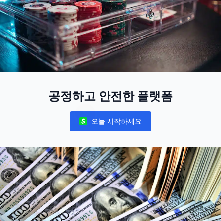
공정하고 안전한 플랫폼
오늘 시작하세요
Notifications