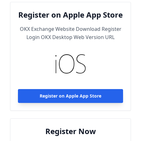
Register on Apple App Store
OKX Exchange Website Download Register
Login OKX Desktop Web Version URL
Register on Apple App Store
Register Now