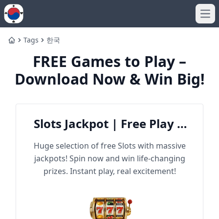
Ope
Tags
한국
Home
FREE Games to Play –
Download Now & Win Big!
Slots Jackpot | Free Play &
Win Big
Huge selection of free Slots with massive
jackpots! Spin now and win life-changing
prizes. Instant play, real excitement!