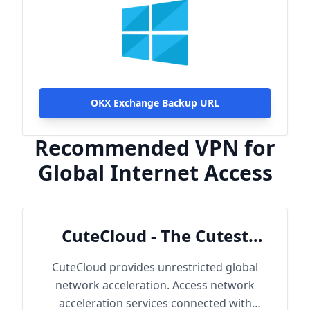
OKX Exchange Backup URL
Recommended VPN for
Global Internet Access
CuteCloud - The Cutest
Cloud
CuteCloud provides unrestricted global
network acceleration. Access network
acceleration services connected with