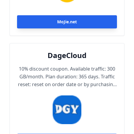
MoJie.net
DageCloud
10% discount coupon. Available traffic: 300
GB/month. Plan duration: 365 days. Traffic
reset: reset on order date or by purchasing
traffic package. Maximum achievable
bandwidth: 1000 Mbps. Node protocol:
Trojan.