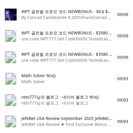
WPT 글로벌 프로모 코드 NEWBONUS - 최대 $3580 웰컴 패키지를 받는 방법 %!s()
09/09
By Conrad Castleton04 4 2025ShareConrad Castleton04 4 2025Share this article WPT Global 프로모 코드는 WPT777 입니다. 신규 플레이어는 등록 시 최대 $3580를 받을 수 있습니다. 개선된 신규 플레이어 환영 패키지의 일부로 무료 티
WPT 글로벌 프로모 코드 NEWBONUS - $3580 보너스 패키지 %!s()
09/09
use code WPT777 Get CodeXXXXX TestedLast used 1 hour 21 minutes ago WPT Global 에서 플레이하는 것이 안전한가요? WPT Global Gaming Services Provider NV로부터 쿠라사오의 라이선스를 받았으며, RNG (난수 생성기)는 Gaming Laboratories Inter
WPT 글로벌 프로모 코드 NEWBONUS - $3580 보너스 패키지 %!s()
09/09
use code WPT777 Get CodeXXXXX TestedLast used 24 minutes ago WPT Global 에서 플레이하는 것이 안전한가요? WPT Global Gaming Services Provider NV로부터 쿠라사오의 라이선스를 받았으며, RNG (난수 생성기)는 Gaming Laboratories Interna
Math Solver %!s()
09/03
Math Solver
reto777님의 블로그 : 네이버 블로그 %!s()
09/03
reto777님의 블로그 : 네이버 블로그
JefeBet USA Review September 2025 JefeBet Social Casino JefeBet USA Review ✚ Find Exclusive Bonus Offers for JefeBet ✚ All Infos and Pros & Cons ➤ Find out all you need to know about JefeBet NG
09/03
JefeBet USA Review ✚ Find Exclusive Bonus Offers for JefeBet ✚ All Infos and Pros & Cons ➤ Find out all you need to know about JefeBet NG Is JefeBet USA safe? Find out what JefeBet has to offer! In my JefeBet review, I found that the platform employs advanced encryption technologies to protect user data, similar to those used by leading financial institutions. With oversight from regulatory bodies like