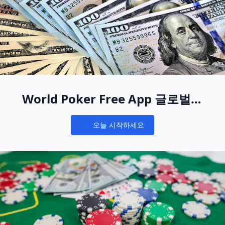
World Poker Free App 글로벌을
당신의 새로운 온라인 포커 홈으로
오늘 시작하세요
만드세요
Notifications